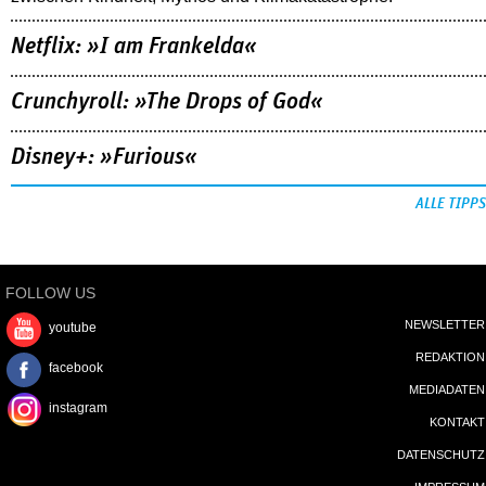
Netflix: »I am Frankelda«
Crunchyroll: »The Drops of God«
Disney+: »Furious«
ALLE TIPPS
FOLLOW US
NEWSLETTER
youtube
REDAKTION
facebook
MEDIADATEN
instagram
KONTAKT
DATENSCHUTZ