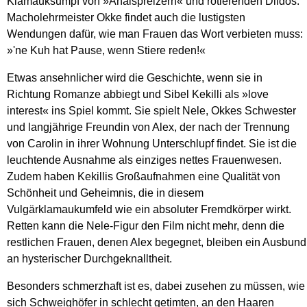
Klamauksumpf von »Analspreizern« und rotierenden Dildos.
Macholehrmeister Okke findet auch die lustigsten
Wendungen dafür, wie man Frauen das Wort verbieten muss:
»'ne Kuh hat Pause, wenn Stiere reden!«
Etwas ansehnlicher wird die Geschichte, wenn sie in
Richtung Romanze abbiegt und Sibel Kekilli als »love
interest« ins Spiel kommt. Sie spielt Nele, Okkes Schwester
und langjährige Freundin von Alex, der nach der Trennung
von Carolin in ihrer Wohnung Unterschlupf findet. Sie ist die
leuchtende Ausnahme als einziges nettes Frauenwesen.
Zudem haben Kekillis Großaufnahmen eine Qualität von
Schönheit und Geheimnis, die in diesem
Vulgärklamaukumfeld wie ein absoluter Fremdkörper wirkt.
Retten kann die Nele-Figur den Film nicht mehr, denn die
restlichen Frauen, denen Alex begegnet, bleiben ein Ausbund
an hysterischer Durchgeknalltheit.
Besonders schmerzhaft ist es, dabei zusehen zu müssen, wie
sich Schweighöfer in schlecht getimten, an den Haaren