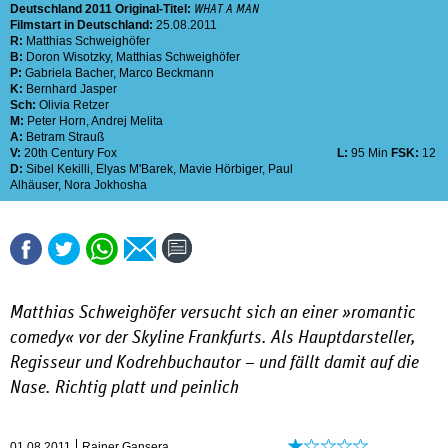
Deutschland
2011
Original-Titel:
WHAT A MAN
Filmstart in Deutschland:
25.08.2011
R:
Matthias Schweighöfer
B:
Doron Wisotzky
,
Matthias Schweighöfer
P:
Gabriela Bacher
,
Marco Beckmann
K:
Bernhard Jasper
Sch:
Olivia Retzer
M:
Peter Horn
,
Andrej Melita
A:
Betram Strauß
V:
20th Century Fox
L:
95 Min
FSK:
12
D:
Sibel Kekilli
,
Elyas M'Barek
,
Mavie Hörbiger
,
Paul
Alhäuser
,
Nora Jokhosha
Matthias Schweighöfer versucht sich an einer »romantic
comedy« vor der Skyline Frankfurts. Als Hauptdarsteller,
Regisseur und Kodrehbuchautor – und fällt damit auf die
Nase. Richtig platt und peinlich
01.08.2011
Rainer Gansera