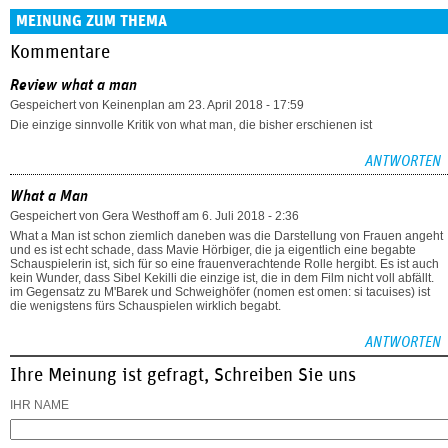
MEINUNG ZUM THEMA
Kommentare
Review what a man
Gespeichert von
Keinenplan
am 23. April 2018 - 17:59
Die einzige sinnvolle Kritik von what man, die bisher erschienen ist
ANTWORTEN
What a Man
Gespeichert von
Gera Westhoff
am 6. Juli 2018 - 2:36
What a Man ist schon ziemlich daneben was die Darstellung von Frauen angeht
und es ist echt schade, dass Mavie Hörbiger, die ja eigentlich eine begabte
Schauspielerin ist, sich für so eine frauenverachtende Rolle hergibt. Es ist auch
kein Wunder, dass Sibel Kekilli die einzige ist, die in dem Film nicht voll abfällt.
im Gegensatz zu M'Barek und Schweighöfer (nomen est omen: si tacuises) ist
die wenigstens fürs Schauspielen wirklich begabt.
ANTWORTEN
Ihre Meinung ist gefragt, Schreiben Sie uns
IHR NAME