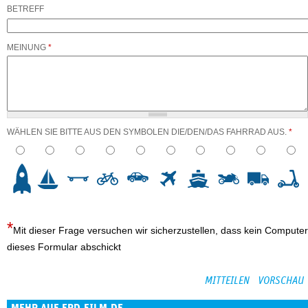
BETREFF
MEINUNG
*
WÄHLEN SIE BITTE AUS DEN SYMBOLEN DIE/DEN/DAS FAHRRAD AUS.
*
3
4
5
6
7
8
9
10
Mit dieser Frage versuchen wir sicherzustellen, dass kein Computer
dieses Formular abschickt
MEHR AUF EPD-FILM.DE