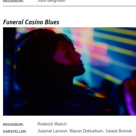
Jono Bergmann
REGISSEUR:
Funeral Casino Blues
Roderick Warich
REGISSEUR:
Jutamat Lamoon
,
Wason Dokkathum
,
Jutarat Burinok
DARSTELLER: