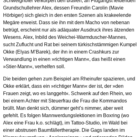
Schweighöfer verkörpert den braven, an Flugangst leidenden
Grundschullehrer Alex, dessen Freundin Carolin (Mavie
Hörbiger) sich gleich in den ersten Szenen als krakeelende
Megäre erweist. Dass sie ihn mit dem Macho von nebenan
betrügt, erscheint nur als adäquater Ausdruck ihres ätzenden
Wesens. Alex, Inbild des Weichei-Warmduscher-Mannes,
sucht Zuflucht und Rat bei seinem türkischstämmigen Kumpel
Okke (Elyas M’Barek), der ihn in einem Crashkurs zur
Verwandlung in einen »richtigen Mann«, das heißt einen
»Stier-Mann«, verhelfen soll.
Die beiden gehen zum Beispiel am Rheinufer spazieren, und
Okke erklärt, dass ein »richtiger Mann« der ist, der »den
Frauen zeigt, wo es langgeht«. Schwenk auf den Rhein, wo
bei einem Achter mit Steuerfrau die Frau die Kommandos
brüllt. Man denkt sich, dümmer geht’s nimmer, aber weit
gefehlt. Es folgen Mannwerdungslektionen im Boxring (wo
Alex eine Frau k.o. schlägt), im Tattoo-Studio, im Wald bei
einer abstrusen Baumfällertherapie. Die Gags landen im