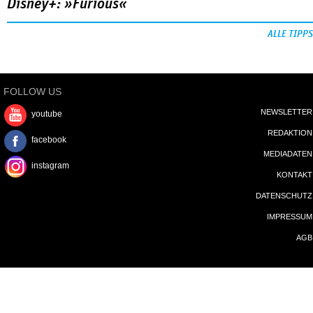
MEHR
Netflix: »I am Frankelda«
Crunchyroll: »The Drops of God«
Disney+: »Furious«
ALLE TIPPS
FOLLOW US
NEWSLETTER
youtube
REDAKTION
facebook
MEDIADATEN
instagram
KONTAKT
DATENSCHUTZ