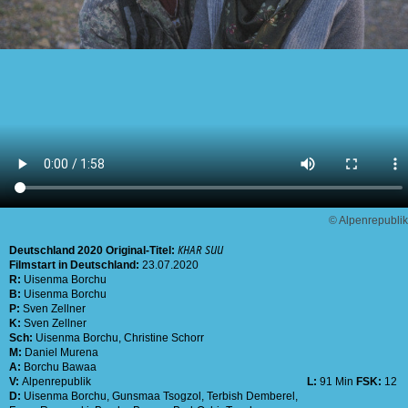
© Alpenrepublik
Deutschland
2020
Original-Titel:
KHAR SUU
Filmstart in Deutschland:
23.07.2020
R:
Uisenma Borchu
B:
Uisenma Borchu
P:
Sven Zellner
K:
Sven Zellner
Sch:
Uisenma Borchu
,
Christine Schorr
M:
Daniel Murena
A:
Borchu Bawaa
V:
Alpenrepublik
L:
91 Min
FSK:
12
D:
Uisenma Borchu
,
Gunsmaa Tsogzol
,
Terbish Demberel
,