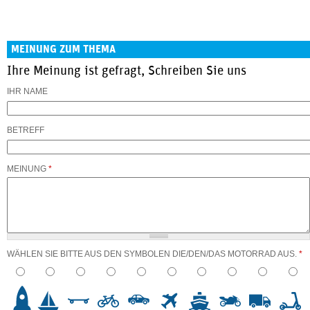
MEINUNG ZUM THEMA
Ihre Meinung ist gefragt, Schreiben Sie uns
IHR NAME
BETREFF
MEINUNG
*
WÄHLEN SIE BITTE AUS DEN SYMBOLEN DIE/DEN/DAS MOTORRAD AUS.
*
3
4
5
6
7
8
9
10