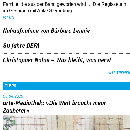
Sandra Wollners »Everytime« war einer der großen Erfolge
von Cannes: eine eigenwillige, lyrische Reflexion über eine ­
Familie, die aus der Bahn geworfen wird … Die Regisseurin
im Gespräch mit Anke Sterneborg.
MEHR
Nahaufnahme von Bárbara Lennie
80 Jahre DEFA
Christopher Nolan – Was bleibt, was nervt
ALLE THEMEN
TIPPS