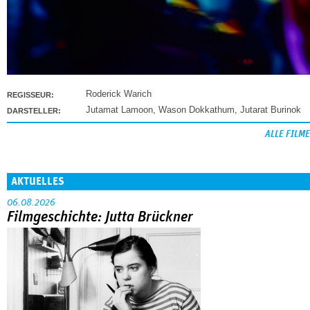
Roderick Warich
REGISSEUR:
Jutamat Lamoon
,
Wason Dokkathum
,
Jutarat Burinok
DARSTELLER:
ALLE FILME
AKTUELLES
06.08.2026
Filmgeschichte: Jutta Brückner