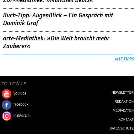
ZDF-Mediathek: »München Beats«
Buch-Tipp: AugenBlick – Ein Gespräch mit
Dominik Graf
arte-Mediathek: »Die Welt braucht mehr
Zauberer«
ALLE TIPPS
FOLLOW US
NEWSLETTER
youtube
REDAKTION
facebook
MEDIADATEN
instagram
KONTAKT
DATENSCHUTZ