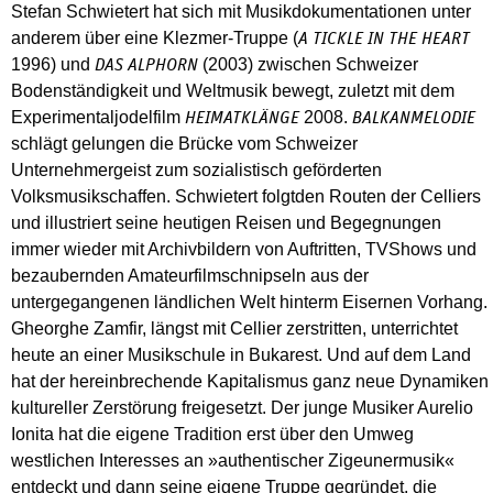
Stefan Schwietert hat sich mit Musikdokumentationen unter
anderem über eine Klezmer-Truppe (
A TICKLE IN THE HEART
1996) und
(2003) zwischen Schweizer
DAS ALPHORN
Bodenständigkeit und Weltmusik bewegt, zuletzt mit dem
Experimentaljodelfilm
2008.
HEIMATKLÄNGE
BALKANMELODIE
schlägt gelungen die Brücke vom Schweizer
Unternehmergeist zum sozialistisch geförderten
Volksmusikschaffen. Schwietert folgtden Routen der Celliers
und illustriert seine heutigen Reisen und Begegnungen
immer wieder mit Archivbildern von Auftritten, TVShows und
bezaubernden Amateurfilmschnipseln aus der
untergegangenen ländlichen Welt hinterm Eisernen Vorhang.
Gheorghe Zamfir, längst mit Cellier zerstritten, unterrichtet
heute an einer Musikschule in Bukarest. Und auf dem Land
hat der hereinbrechende Kapitalismus ganz neue Dynamiken
kultureller Zerstörung freigesetzt. Der junge Musiker Aurelio
Ionita hat die eigene Tradition erst über den Umweg
westlichen Interesses an »authentischer Zigeunermusik«
entdeckt und dann seine eigene Truppe gegründet, die