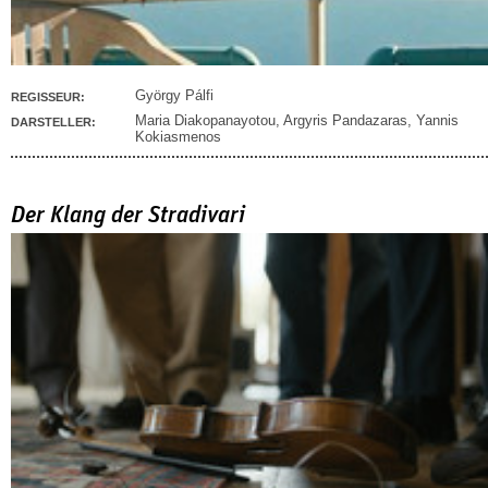
György Pálfi
REGISSEUR:
Maria Diakopanayotou
,
Argyris Pandazaras
,
Yannis
DARSTELLER:
Kokiasmenos
Der Klang der Stradivari