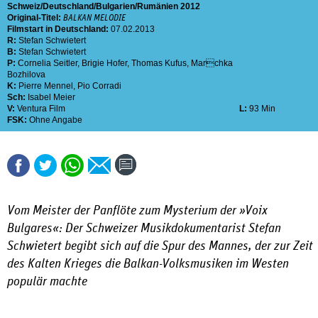
Schweiz
Deutschland
Bulgarien
Rumänien
2012
Original-Titel:
BALKAN MELODIE
Filmstart in Deutschland:
07.02.2013
R:
Stefan Schwietert
B:
Stefan Schwietert
P:
Cornelia Seitler
,
Brigie Hofer
,
Thomas Kufus
,
Marchka
Bozhilova
K:
Pierre Mennel
,
Pio Corradi
Sch:
Isabel Meier
V:
Ventura Film
L:
93 Min
FSK:
Ohne Angabe
Vom Meister der Panflöte zum Mysterium der »Voix
Bulgares«: Der Schweizer Musikdokumentarist Stefan
Schwietert begibt sich auf die Spur des Mannes, der zur Zeit
des Kalten Krieges die Balkan-Volksmusiken im Westen
populär machte