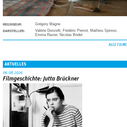
Grégory Magne
REGISSEUR:
Valérie Donzelli
,
Frédéric Pierrot
,
Mathieu Spinosi
,
DARSTELLER:
Emma Ravier
,
Nicolas Bridet
ALLE FILME
AKTUELLES
06.08.2026
Filmgeschichte: Jutta Brückner