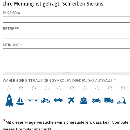
Ihre Meinung ist gefragt, Schreiben Sie uns
IHR NAME
BETREFF
MEINUNG
*
WÄHLEN SIE BITTE AUS DEN SYMBOLEN DIE/DEN/DAS AUTO AUS.
*
3
4
5
6
7
8
9
10
Mit dieser Frage versuchen wir sicherzustellen, dass kein Computer
dieses Formular abschickt