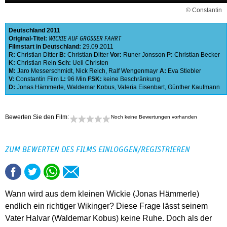
© Constantin
Deutschland
2011
Original-Titel:
WICKIE AUF GROSSER FAHRT
Filmstart in Deutschland:
29.09.2011
R:
Christian Ditter
B:
Christian Ditter
Vor:
Runer Jonsson
P:
Christian Becker
K:
Christian Rein
Sch:
Ueli Christen
M:
Jaro Messerschmidt
,
Nick Reich
,
Ralf Wengenmayr
A:
Eva Stiebler
V:
Constantin Film
L:
96 Min
FSK:
keine Beschränkung
D:
Jonas Hämmerle
,
Waldemar Kobus
,
Valeria Eisenbart
,
Günther Kaufmann
Bewerten Sie den Film:
Noch keine Bewertungen vorhanden
ZUM BEWERTEN DES FILMS EINLOGGEN/REGISTRIEREN
Wann wird aus dem kleinen Wickie (Jonas Hämmerle)
endlich ein richtiger Wikinger? Diese Frage lässt seinem
Vater Halvar (Waldemar Kobus) keine Ruhe. Doch als der