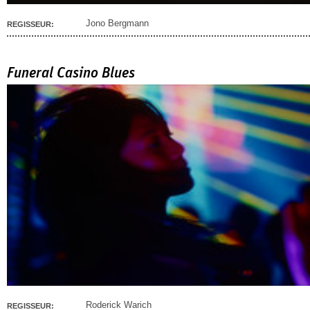
Jono Bergmann
REGISSEUR:
Funeral Casino Blues
Roderick Warich
REGISSEUR: