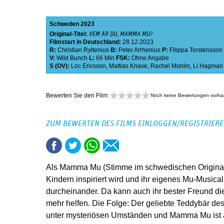
Schweden
2023
Original-Titel:
VEM ÄR DU, MAMMA MU?
Filmstart in Deutschland:
28.12.2023
R:
Christian Ryltenius
B:
Peter Arrhenius
P:
Filippa Torstensson
V:
Wild Bunch
L:
66 Min
FSK:
Ohne Angabe
S (OV):
Loc Ericsson
,
Mattias Knave
,
Rachel Mohlin
,
Li Hagman
Bewerten Sie den Film:
Noch keine Bewertungen vorh
ZUM BEWERTEN DES FILMS EINLOGGEN/REGISTRIER
Als Mamma Mu (Stimme im schwedischen Original
Kindern inspiriert wird und ihr eigenes Mu-Musical a
durcheinander. Da kann auch ihr bester Freund di
mehr helfen. Die Folge: Der geliebte Teddybär des
unter mysteriösen Umständen und Mamma Mu ist 