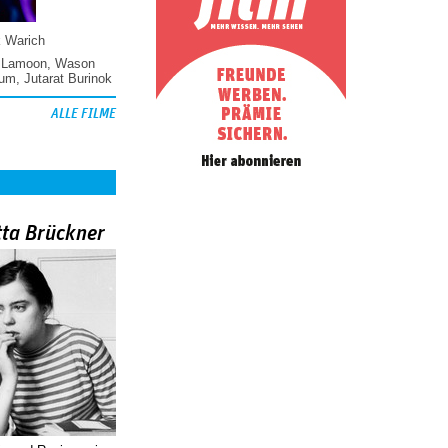
k Warich
 Lamoon
,
Wason
hum
,
Jutarat Burinok
ALLE FILME
tta Brückner