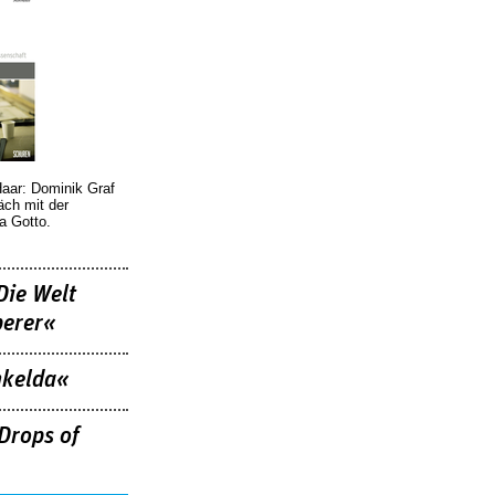
Haar: Dominik Graf
äch mit der
a Gotto.
Die Welt
berer«
nkelda«
Drops of