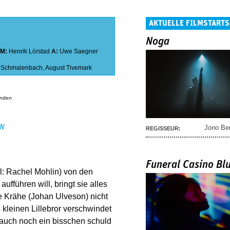
AKTUELLE FILMSTARTS
Noga
M:
Henrik Lörstad
A:
Uwe Saegner
 Schmalenbach
,
August Tivemark
anden
EN
Jono Be
REGISSEUR:
Funeral Casino Bl
: Rachel Mohlin) von den
ufführen will, bringt sie alles
e Krähe (Johan Ulveson) nicht
 kleinen Lillebror verschwindet
auch noch ein bisschen schuld