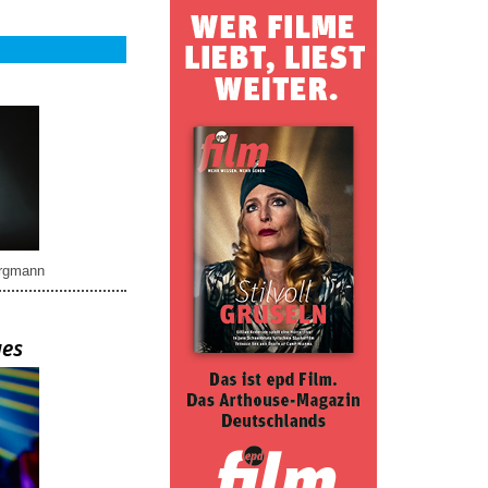
rgmann
ues