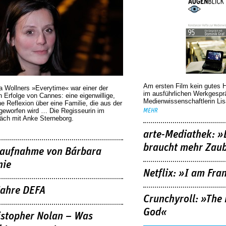
Am ersten Film kein gutes 
a Wollners »Everytime« war einer der
im ausführlichen Werkgespr
 Erfolge von Cannes: eine eigenwillige,
Medienwissenschaftlerin Lis
he Reflexion über eine ­Familie, die aus der
geworfen wird … Die Regisseurin im
MEHR
äch mit Anke Sterneborg.
arte-Mediathek: »
braucht mehr Zau
aufnahme von Bárbara
nie
Netflix: »I am Fra
Jahre DEFA
Crunchyroll: »The 
God«
istopher Nolan – Was