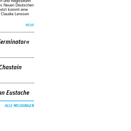
in und Regisseurin
des Neuen Deutschen
Jetzt kommt eine
. Claudia Lenssen
MEHR
Terminator«
 Chastain
an Eustache
ALLE MELDUNGEN