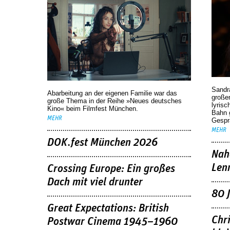
Sandr
Abarbeitung an der eigenen Familie war das
großen
große Thema in der Reihe »Neues deutsches
lyrisc
Kino« beim Filmfest München.
Bahn 
MEHR
Gespr
MEHR
DOK.fest München 2026
Nah
Len
Crossing Europe: Ein großes
Dach mit viel drunter
80 
Great Expectations: British
Chr
Postwar Cinema 1945–1960