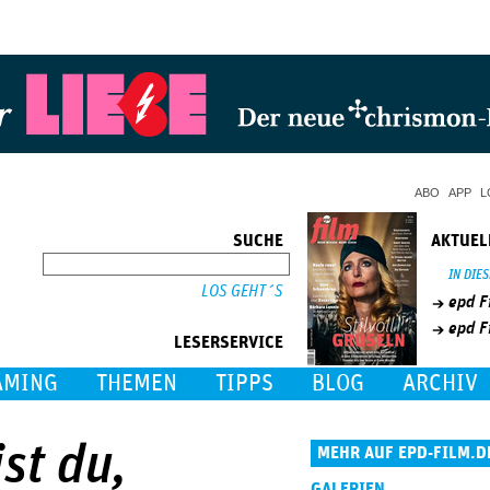
Jump to Navigation
ABO
APP
L
SUCHE
AKTUEL
SUCHE
IN DIE
epd F
epd F
LESERSERVICE
AMING
THEMEN
TIPPS
BLOG
ARCHIV
st du,
MEHR AUF EPD-FILM.D
GALERIEN