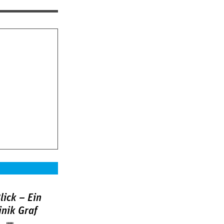
lick – Ein
nik Graf