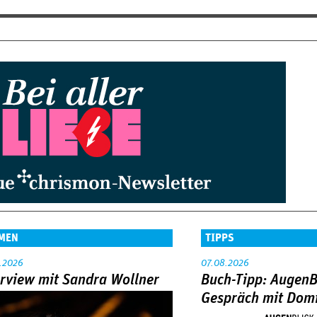
MEN
TIPPS
.2026
07.08.2026
erview mit Sandra Wollner
Buch-Tipp: AugenB
Gespräch mit Domi