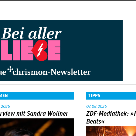
MEN
TIPPS
.2026
07.08.2026
erview mit Sandra Wollner
ZDF-Mediathek: 
Beats«