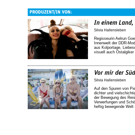
PRODUZENT/IN VON:
In einem Land, 
Silvia Hallensleben
Regisseurin Aelrun Goett
Innenwelt der DDR-Mod
aus Kolportage, Liebes
visuell auch Ostalgiker 
Vor mir der Sü
Silvia Hallensleben
Auf den Spuren von Pie
dichter und vielschicht
der Bewegung des Reise
Verwerfungen und Schön
heftig bewegende Welt