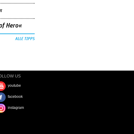
«
of Hero«
ALLE TIPPS
OLLOW US
youtube
facebook
instagram