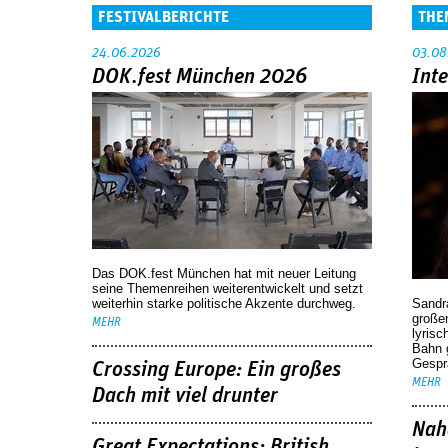
FESTIVALBERICHTE
THE
24.06.2026
03.08
DOK.fest München 2026
Int
Das DOK.fest München hat mit neuer Leitung
seine Themenreihen weiterentwickelt und setzt
weiterhin starke politische Akzente durchweg.
Sandr
großen
MEHR
lyrisc
Bahn 
Gespr
Crossing Europe: Ein großes
MEHR
Dach mit viel drunter
Nah
Great Expectations: British