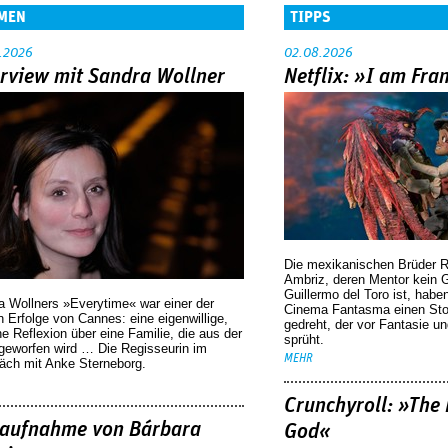
MEN
TIPPS
.2026
02.08.2026
erview mit Sandra Wollner
Netflix: »I am Fra
Die mexikanischen Brüder R
Ambriz, deren Mentor kein G
Guillermo del Toro ist, habe
a Wollners »Everytime« war einer der
Cinema Fantasma einen Sto
 Erfolge von Cannes: eine eigenwillige,
gedreht, der vor Fantasie un
he Reflexion über eine ­Familie, die aus der
sprüht.
geworfen wird … Die Regisseurin im
MEHR
äch mit Anke Sterneborg.
Crunchyroll: »The 
aufnahme von Bárbara
God«