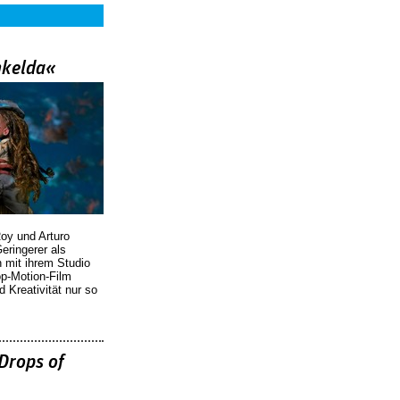
nkelda«
oy und Arturo
eringerer als
n mit ihrem Studio
p-Motion-Film
d Kreativität nur so
Drops of