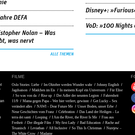
nie
Disney+: »Furious
Jahre DEFA
VoD: »100 Nights 
istopher Nolan – Was
bt, was nervt
ALLE THEMEN
FILME
F
l
Oslo Stories: Liebe
Im Oktober werden Wunder wahr
Johnny English
Jagdsaison
Mädchen im Eis
In meinem Kopf ein Universum
Für Elise
So was von da
Rise up
Der Adler der neunten Legion
Fahrenheit
man
11/9
Mama gegen Papa – Wer hier verliert, gewinnt
Get Lucky – Sex
verändert alles
NAWI – Dear Future Me
Unser Boden, unser Erbe
Neue Geschichten vom Franz
Celebration
Das Land der Heiligen – La
n
terra dei santi
Looping
I Am the River, the River Is Me
Frau aus
Freiheit
Der illegale Film
My first Lady
Bad Education
Rache auf
Texanisch
Leviathan
All Inclusive
So This Is Christmas
Nurejew –
The White Crow
Madame