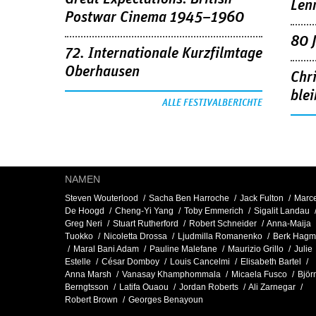
Len
Postwar Cinema 1945–1960
80 
72. Internationale Kurzfilmtage
Oberhausen
Chr
blei
ALLE FESTIVALBERICHTE
NAMEN
Steven Wouterlood
Sacha Ben Harroche
Jack Fulton
Marce
De Hoogd
Cheng-Yi Yang
Toby Emmerich
Sigalit Landau
Greg Neri
Stuart Rutherford
Robert Schneider
Anna-Maija
Tuokko
Nicoletta Drossa
Ljudmilla Romanenko
Berk Hag
Maral Bani Adam
Pauline Malefane
Maurizio Grillo
Julie
Estelle
César Domboy
Louis Cancelmi
Elisabeth Bartel
Anna Marsh
Vanasay Khamphommala
Micaela Fusco
Björ
Berngtsson
Latifa Ouaou
Jordan Roberts
Ali Zarnegar
Robert Brown
Georges Benayoun