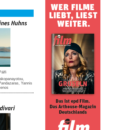
ines Huhns
álfi
iakopanayotou
,
 Pandazaras
,
Yannis
menos
divari