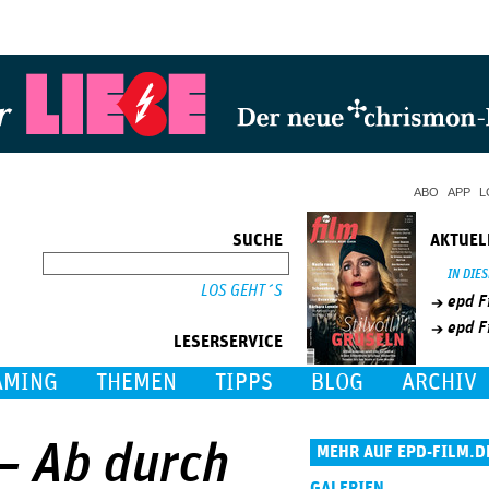
Jump to Navigation
ABO
APP
L
SUCHE
AKTUEL
SUCHE
IN DIE
epd F
epd F
LESERSERVICE
AMING
THEMEN
TIPPS
BLOG
ARCHIV
 – Ab durch
MEHR AUF EPD-FILM.D
GALERIEN