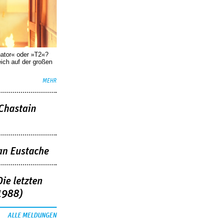
nator« oder »T2«?
eich auf der großen
MEHR
 Chastain
an Eustache
ie letzten
1988)
ALLE MELDUNGEN