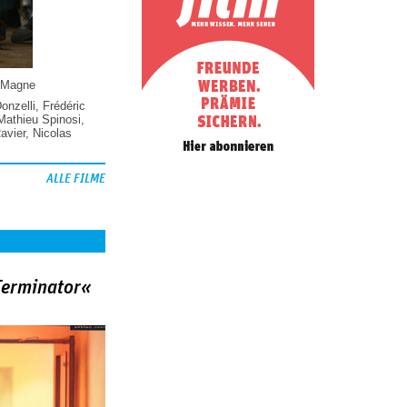
 Magne
Donzelli
,
Frédéric
Mathieu Spinosi
,
vier
,
Nicolas
ALLE FILME
Terminator«