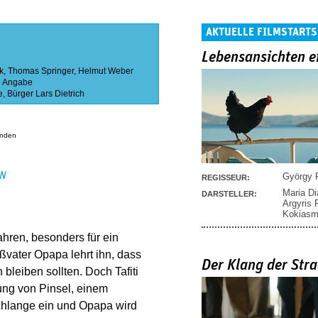
AKTUELLE FILMSTARTS
Lebensansichten e
k
,
Thomas Springer
,
Helmut Weber
 Angabe
e
,
Bürger Lars Dietrich
anden
EN
György P
REGISSEUR:
Maria D
DARSTELLER:
Argyris
Kokias
ahren, besonders für ein
vater Opapa lehrt ihn, dass
Der Klang der Stra
h bleiben sollten. Doch Tafiti
tung von Pinsel, einem
schlange ein und Opapa wird