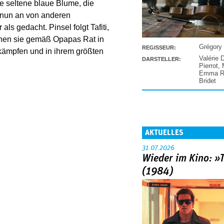
ne seltene blaue Blume, die
on nun an von anderen
als gedacht. Pinsel folgt Tafiti,
hen sie gemäß Opapas Rat in
Grégory
REGISSEUR:
kämpfen und in ihrem größten
Valérie 
DARSTELLER:
Pierrot
,
Emma Ra
Bridet
AKTUELLES
31.07.2026
Wieder im Kino: »
(1984)