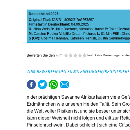
Deutschland
2025
Original-Titel:
TAFITI - ACROSS THE DESERT
Filmstart in Deutschland:
04.09.2025
R:
Nina Wels
B:
Julia Boehme
,
Nicholas Hause
P:
Talin Oezbali
M:
Carsten Rocker
V:
Little Dream Pictures
L:
81 Min
FSK:
Ohne
S (OV):
Cosima Henman
,
Kathleen Renish
,
Dustin Semmelrogg
Bewerten Sie den Film:
Noch keine Bewertungen vorh
ZUM BEWERTEN DES FILMS EINLOGGEN/REGISTRIER
n der prächtigen Savanne Afrikas lauern viele Gef
Erdmännchen wie unseren Helden Tafiti. Sein Groß
die Welt voller Risiken ist und sie besser unter sic
kann dieser Weisheit nicht folgen und eilt zur Ret
Pinselohrschwein. Dabei schleicht sich eine Gift