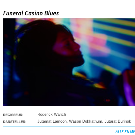
Funeral Casino Blues
Roderick Warich
REGISSEUR:
Jutamat Lamoon
,
Wason Dokkathum
,
Jutarat Burinok
DARSTELLER:
ALLE FILME