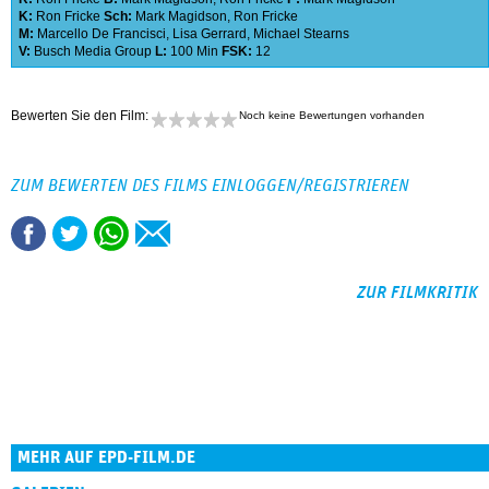
K:
Ron Fricke
Sch:
Mark Magidson
,
Ron Fricke
M:
Marcello De Francisci
,
Lisa Gerrard
,
Michael Stearns
V:
Busch Media Group
L:
100 Min
FSK:
12
Bewerten Sie den Film:
Noch keine Bewertungen vorhanden
ZUM BEWERTEN DES FILMS EINLOGGEN/REGISTRIEREN
ZUR FILMKRITIK
MEHR AUF EPD-FILM.DE