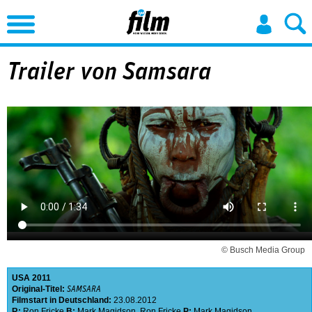
Jump to Navigation
Trailer von Samsara
© Busch Media Group
USA
2011
Original-Titel:
SAMSARA
Filmstart in Deutschland:
23.08.2012
R:
Ron Fricke
B:
Mark Magidson
,
Ron Fricke
P:
Mark Magidson