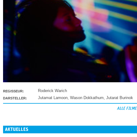
Roderick Warich
REGISSEUR:
Jutamat Lamoon
,
Wason Dokkathum
,
Jutarat Burinok
DARSTELLER:
ALLE FILME
AKTUELLES