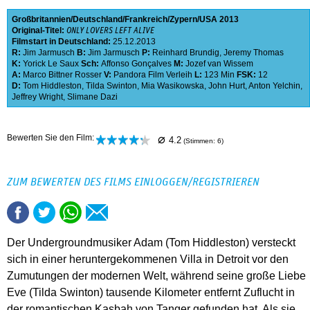
Großbritannien
Deutschland
Frankreich
Zypern
USA
2013
Original-Titel:
ONLY LOVERS LEFT ALIVE
Filmstart in Deutschland:
25.12.2013
R:
Jim Jarmusch
B:
Jim Jarmusch
P:
Reinhard Brundig
,
Jeremy Thomas
K:
Yorick Le Saux
Sch:
Affonso Gonçalves
M:
Jozef van Wissem
A:
Marco Bittner Rosser
V:
Pandora Film Verleih
L:
123 Min
FSK:
12
D:
Tom Hiddleston
,
Tilda Swinton
,
Mia Wasikowska
,
John Hurt
,
Anton Yelchin
,
Jeffrey Wright
,
Slimane Dazi
⌀
Bewerten Sie den Film:
4.2
(Stimmen:
6
)
ZUM BEWERTEN DES FILMS EINLOGGEN/REGISTRIEREN
Der Undergroundmusiker Adam (Tom Hiddleston) versteckt
sich in einer heruntergekommenen Villa in Detroit vor den
Zumutungen der modernen Welt, während seine große Liebe
Eve (Tilda Swinton) tausende Kilometer entfernt Zuflucht in
der romantischen Kasbah von Tanger gefunden hat. Als sie