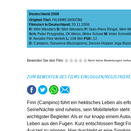
Deutschland
2008
Original-Titel:
PALERMO SHOOTING
Filmstart in Deutschland:
20.11.2008
R:
Wim Wenders
B:
Wim Wenders
P:
Gian-Piero Ringel
,
Wim W
Sch:
Peter Przygodda
,
Oli Weiss
,
Mirko Scheel
M:
Irmin Schmidt
V:
Senator Film Verleih
L:
108 Min
FSK:
12
D:
Campino
,
Giovanna Mezzogiorno
,
Dennis Hopper
,
Inga Busc
Bewerten Sie den Film:
Noch keine Bewertungen vorh
ZUM BEWERTEN DES FILMS EINLOGGEN/REGISTRIER
Finn (Campino) führt ein hektisches Leben als erf
SeineNächte sind ruhelos, sein Mobiltelefon steht ni
wichtigster Begleiter. Als er nur knapp einem Auto
Leben aus den Fugen. Kurz entschlossen fliegt Fi
Auszeit zu gönnen. Hier durchlebt er eine Sinnkrise,