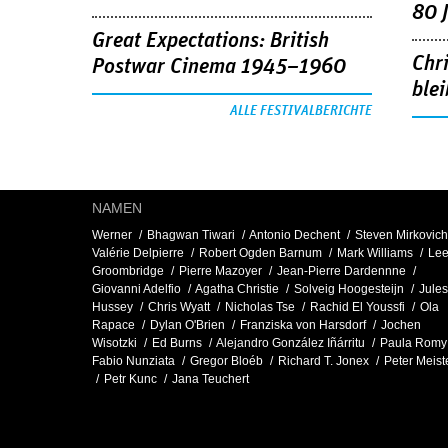
80 
Great Expectations: British
Chr
Postwar Cinema 1945–1960
blei
ALLE FESTIVALBERICHTE
NAMEN
Werner
Bhagwan Tiwari
Antonio Dechent
Steven Mirkovich
Valérie Delpierre
Robert Ogden Barnum
Mark Williams
Le
Groombridge
Pierre Mazoyer
Jean-Pierre Dardennne
Giovanni Adelfio
Agatha Christie
Solveig Hoogesteijn
Jules
Hussey
Chris Wyatt
Nicholas Tse
Rachid El Youssfi
Ola
Rapace
Dylan O'Brien
Franziska von Harsdorf
Jochen
Wisotzki
Ed Burns
Alejandro González Iñárritu
Paula Romy
Fabio Nunziata
Gregor Bloéb
Richard T. Jonex
Peter Meist
Petr Kunc
Jana Teuchert