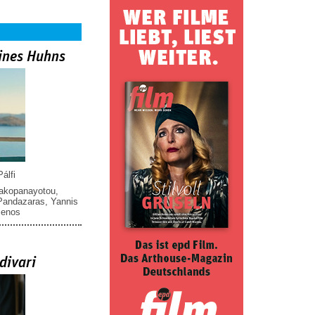
ines Huhns
álfi
iakopanayotou
,
 Pandazaras
,
Yannis
menos
divari