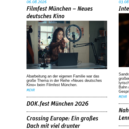
06.08.2026
03.08
Filmfest München – Neues
Int
deutsches Kino
Sandr
Abarbeitung an der eigenen Familie war das
großen
große Thema in der Reihe »Neues deutsches
lyrisc
Kino« beim Filmfest München.
Bahn 
MEHR
Gespr
MEHR
DOK.fest München 2026
Nah
Len
Crossing Europe: Ein großes
Dach mit viel drunter