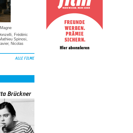
 Magne
Donzelli
,
Frédéric
Mathieu Spinosi
,
vier
,
Nicolas
ALLE FILME
tta Brückner