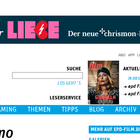
Jump to Navigation
ABO
APP
L
SUCHE
AKTUEL
SUCHE
IN DIE
epd F
epd F
LESERSERVICE
AMING
THEMEN
TIPPS
BLOG
ARCHIV
rmo
MEHR AUF EPD-FILM.D
GALERIEN