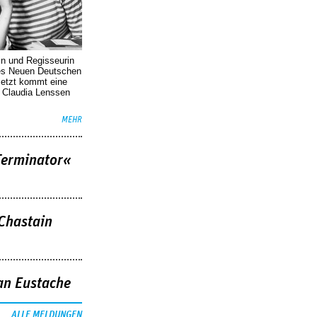
in und Regisseurin
des Neuen Deutschen
Jetzt kommt eine
. Claudia Lenssen
MEHR
Terminator«
 Chastain
an Eustache
ALLE MELDUNGEN