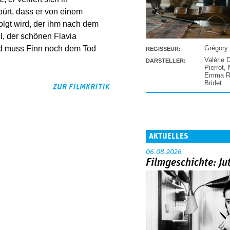
ürt, dass er von einem
lgt wird, der ihm nach dem
l, der schönen Flavia
Grégory
d muss Finn noch dem Tod
REGISSEUR:
Valérie 
DARSTELLER:
Pierrot
,
Emma Ra
Bridet
ZUR FILMKRITIK
AKTUELLES
06.08.2026
Filmgeschichte: Ju