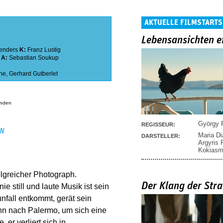
AKTUELLE FILMSTARTS
Lebensansichten e
enders
K:
Franz Lustig
A:
Sebastian Soukup
he
,
Gerhard Gutberlet
anden
György P
REGISSEUR:
EN
Maria D
DARSTELLER:
Argyris
Kokias
olgreicher Photograph.
Der Klang der Stra
e still und laute Musik ist sein
unfall entkommt, gerät sein
nn nach Palermo, um sich eine
 er verliert sich in