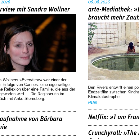
.2026
06.08.2026
erview mit Sandra Wollner
arte-Mediathek: »
braucht mehr Zau
a Wollners »Everytime« war einer der
 Erfolge von Cannes: eine eigenwillige,
Ben Rivers entwirft einen p
he Reflexion über eine ­Familie, die aus der
Endzeitfilm zwischen Kindh
geworfen wird … Die Regisseurin im
Klimakatastrophe.
äch mit Anke Sterneborg.
MEHR
Netflix: »I am Fra
aufnahme von Bárbara
nie
Crunchyroll: »The 