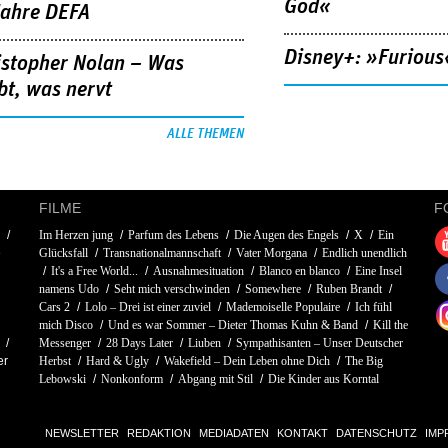
God«
Jahre DEFA
Disney+: »Furious
istopher Nolan – Was
bt, was nervt
ALLE THEMEN
FILME
F
Im Herzen jung
Parfum des Lebens
Die Augen des Engels
X
Ein
e
Glücksfall
Transnationalmannschaft
Vater Morgana
Endlich unendlich
It's a Free World...
Ausnahmesituation
Blanco en blanco
Eine Insel
namens Udo
Seht mich verschwinden
Somewhere
Ruben Brandt
Cars 2
Lolo – Drei ist einer zuviel
Mademoiselle Populaire
Ich fühl
mich Disco
Und es war Sommer – Dieter Thomas Kuhn & Band
Kill the
Messenger
28 Days Later
Liuben
Sympathisanten – Unser Deutscher
er
Herbst
Hard & Ugly
Wakefield – Dein Leben ohne Dich
The Big
Lebowski
Nonkonform
Abgang mit Stil
Die Kinder aus Korntal
NEWSLETTER
REDAKTION
MEDIADATEN
KONTAKT
DATENSCHUTZ
IMP