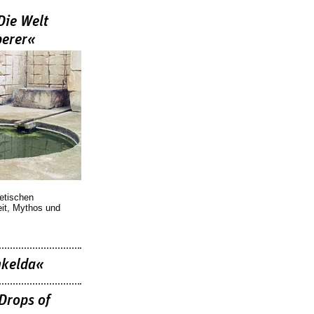
Die Welt
berer«
oetischen
eit, Mythos und
nkelda«
Drops of