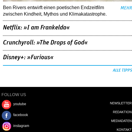
Ben Rivers entwirft einen poetischen Endzeitfilm
MEHR
zwischen Kindheit, Mythos und Klimakatastrophe.
Netflix: »I am Frankelda«
Crunchyroll: »The Drops of God«
Disney+: »Furious«
ALLE TIPPS
FOLLOW US
NEWSLETTER
youtube
REDAKTION
facebook
MEDIADATEN
instagram
KONTAKT