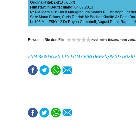
Original-Titel:
LAYLA FOURIE
Filmstart in Deutschland:
04.07.2013
R:
Pia Marais
B:
Horst Markgraf
,
Pia Marais
P:
Christoph Friedel
Sch:
Mona Bräuer
,
Chris Teerink
M:
Bachar Khalifé
A:
Petra Bar
L:
105 Min
FSK:
12
D:
Rayna Campbell
,
August Diehl
,
Rapule H
Bewerten Sie den Film:
Noch keine Bewertungen vorh
ZUM BEWERTEN DES FILMS EINLOGGEN/REGISTRIER