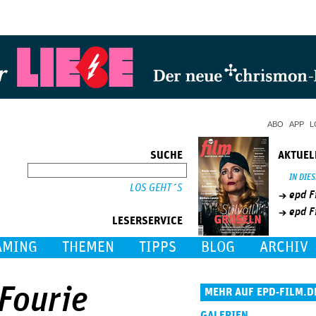
Jump to Navigation
ABO
APP
L
SUCHE
AKTUEL
SUCHE
IN DIE
epd F
epd F
LESERSERVICE
AMING
THEMEN
TIPPS
BLOG
ARCHIV
 Fourie
MEHR AUF EPD-FILM.D
GALERIEN