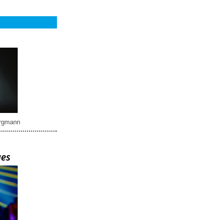
rgmann
ues