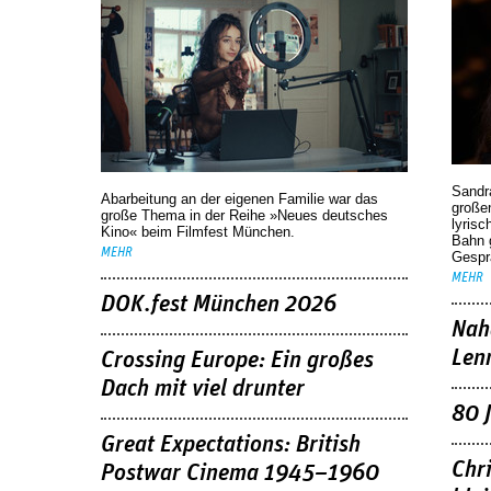
Sandr
Abarbeitung an der eigenen Familie war das
großen
große Thema in der Reihe »Neues deutsches
lyrisc
Kino« beim Filmfest München.
Bahn 
MEHR
Gespr
MEHR
DOK.fest München 2026
Nah
Len
Crossing Europe: Ein großes
Dach mit viel drunter
80 
Great Expectations: British
Chr
Postwar Cinema 1945–1960