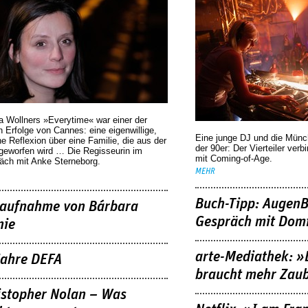
a Wollners »Everytime« war einer der
 Erfolge von Cannes: eine eigenwillige,
Eine junge DJ und die Mün
he Reflexion über eine ­Familie, die aus der
der 90er: Der Vierteiler verb
geworfen wird … Die Regisseurin im
mit Coming-of-Age.
äch mit Anke Sterneborg.
MEHR
Buch-Tipp: AugenB
aufnahme von Bárbara
Gespräch mit Domi
nie
arte-Mediathek: »
Jahre DEFA
braucht mehr Zau
istopher Nolan – Was