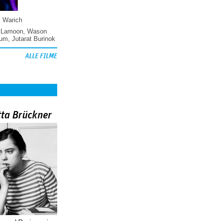
k Warich
 Lamoon
,
Wason
hum
,
Jutarat Burinok
ALLE FILME
tta Brückner