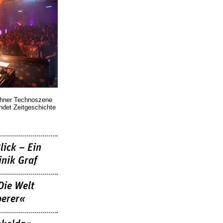
chner Technoszene
indet Zeitgeschichte
lick – Ein
nik Graf
Die Welt
berer«