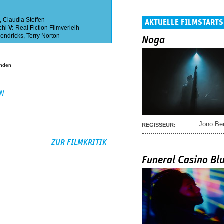
,
Claudia Steffen
AKTUELLE FILMSTARTS
chi
V:
Real Fiction Filmverleih
endricks
,
Terry Norton
Noga
anden
EN
Jono Be
REGISSEUR:
ZUR FILMKRITIK
Funeral Casino Bl