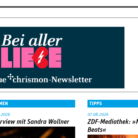
MEN
TIPPS
.2026
07.08.2026
erview mit Sandra Wollner
ZDF-Mediathek: 
Beats«