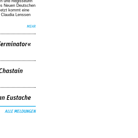
in und Regisseurin
des Neuen Deutschen
Jetzt kommt eine
. Claudia Lenssen
MEHR
Terminator«
 Chastain
an Eustache
ALLE MELDUNGEN