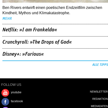
Ben Rivers entwirft einen poetischen Endzeitfilm zwischen
Kindheit, Mythos und Klimakatastrophe.
MEHR
Netflix: »I am Frankelda«
Crunchyroll: »The Drops of God«
Disney+: »Furious«
ALLE TIPPS
FOLLOW US
NEWSLETTER
youtube
REDAKTION
facebook
MEDIADATEN