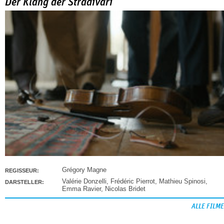
Der Klang der Stradivari
Grégory Magne
REGISSEUR:
Valérie Donzelli
,
Frédéric Pierrot
,
Mathieu Spinosi
,
DARSTELLER:
Emma Ravier
,
Nicolas Bridet
ALLE FILME