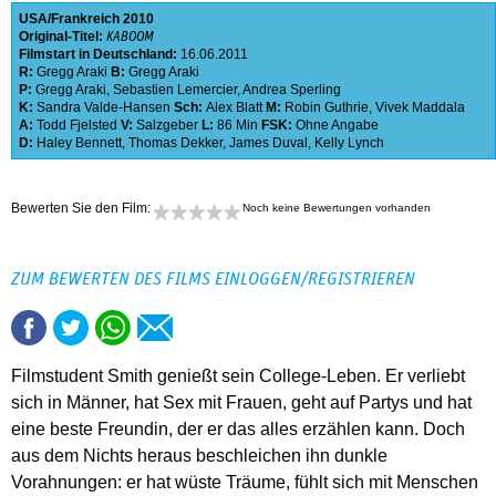
USA
Frankreich
2010
Original-Titel:
KABOOM
Filmstart in Deutschland:
16.06.2011
R:
Gregg Araki
B:
Gregg Araki
P:
Gregg Araki
,
Sebastien Lemercier
,
Andrea Sperling
K:
Sandra Valde-Hansen
Sch:
Alex Blatt
M:
Robin Guthrie
,
Vivek Maddala
A:
Todd Fjelsted
V:
Salzgeber
L:
86 Min
FSK:
Ohne Angabe
D:
Haley Bennett
,
Thomas Dekker
,
James Duval
,
Kelly Lynch
Bewerten Sie den Film:
Noch keine Bewertungen vorhanden
ZUM BEWERTEN DES FILMS EINLOGGEN/REGISTRIEREN
Filmstudent Smith genießt sein College-Leben. Er verliebt
sich in Männer, hat Sex mit Frauen, geht auf Partys und hat
eine beste Freundin, der er das alles erzählen kann. Doch
aus dem Nichts heraus beschleichen ihn dunkle
Vorahnungen: er hat wüste Träume, fühlt sich mit Menschen