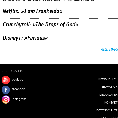
Netflix: »I am Frankelda«
Crunchyroll: »The Drops of God«
Disney+: »Furious«
ALLE TIPPS
FOLLOW US
NEWSLETTER
youtube
REDAKTION
facebook
MEDIADATEN
instagram
KONTAKT
DATENSCHUTZ