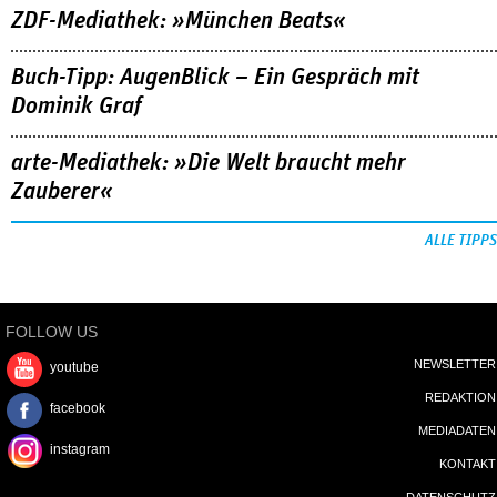
ZDF-Mediathek: »München Beats«
Buch-Tipp: AugenBlick – Ein Gespräch mit
Dominik Graf
arte-Mediathek: »Die Welt braucht mehr
Zauberer«
ALLE TIPPS
FOLLOW US
NEWSLETTER
youtube
REDAKTION
facebook
MEDIADATEN
instagram
KONTAKT
DATENSCHUTZ