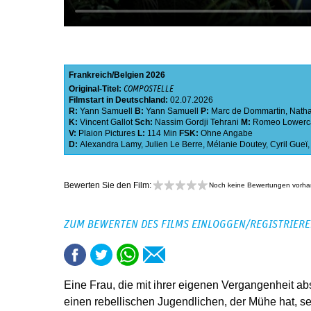
Frankreich
Belgien
2026
Original-Titel:
COMPOSTELLE
Filmstart in Deutschland:
02.07.2026
R:
Yann Samuell
B:
Yann Samuell
P:
Marc de Dommartin
,
Nath
K:
Vincent Gallot
Sch:
Nassim Gordji Tehrani
M:
Romeo Lowerc
V:
Plaion Pictures
L:
114 Min
FSK:
Ohne Angabe
D:
Alexandra Lamy
,
Julien Le Berre
,
Mélanie Doutey
,
Cyril Gueï
Bewerten Sie den Film:
Noch keine Bewertungen vorh
ZUM BEWERTEN DES FILMS EINLOGGEN/REGISTRIER
Eine Frau, die mit ihrer eigenen Vergangenheit abs
einen rebellischen Jugendlichen, der Mühe hat, se