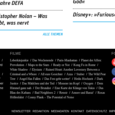
God«
Jahre DEFA
Disney+: »Furious
istopher Nolan – Was
bt, was nervt
ALLE THEMEN
FILME
F
Leberkäsjunkie
Das Wochenende
Paris-Manhattan
Planet der Affen:
rd
Prevolution
Maps to the Stars
Ready or Not
Kung Fu in Rome
White Shadow
Elysium
Ruined Heart: Another Lovestory Between a
l
Criminal and a Whore
All eure Gesichter
Azza
Stuber
The Wild Pear
Tree
Angel Has Fallen
Das Fest geht weiter!
Hedis Hochzeit
Dark
ber
Justice
Das Mädchen und der Tod
Monster im Kopf
Oxygen
Dem
rne
Himmel ganz nah
Der Brutalist
Eine Karte der Klänge von Tokio
Das
Blau des Kaftans
Bad Neighbors 2
Renoir
Amore und Basta!
Rosas
Höllenfahrt
Conny Plank – The Potential of Noise
NEWSLETTER
REDAKTION
MEDIADATEN
KONTAKT
DATENSCHUTZ
IMP