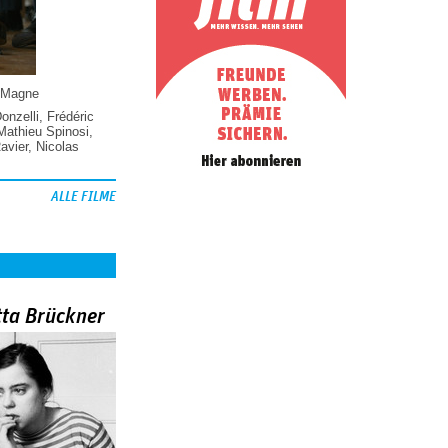
 Magne
Donzelli
,
Frédéric
Mathieu Spinosi
,
vier
,
Nicolas
ALLE FILME
tta Brückner