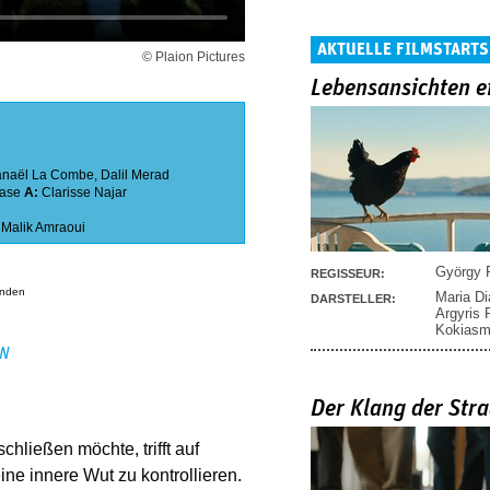
AKTUELLE FILMSTARTS
© Plaion Pictures
Lebensansichten e
anaël La Combe
,
Dalil Merad
ase
A:
Clarisse Najar
,
Malik Amraoui
György P
REGISSEUR:
anden
Maria D
DARSTELLER:
Argyris
Kokias
EN
Der Klang der Stra
chließen möchte, trifft auf
ine innere Wut zu kontrollieren.