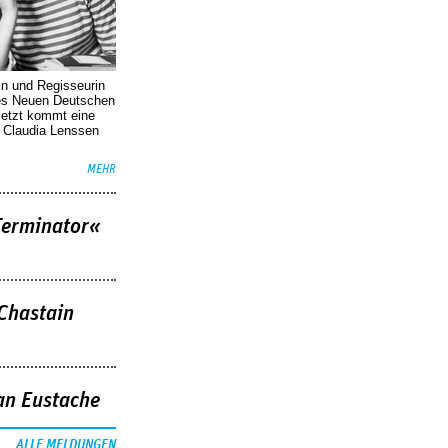
in und Regisseurin
des Neuen Deutschen
Jetzt kommt eine
. Claudia Lenssen
MEHR
Terminator«
 Chastain
an Eustache
ALLE MELDUNGEN