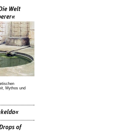
Die Welt
berer«
oetischen
eit, Mythos und
nkelda«
Drops of