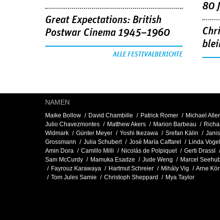
80 
Great Expectations: British
Chr
Postwar Cinema 1945–1960
blei
ALLE FESTIVALBERICHTE
NAMEN
Maike Bollow
David Chambille
Patrick Romer
Michael Aller
Julio Chavezmontes
Matthew Akers
Marion Barbeau
Richa
Widmark
Günter Meyer
Yoshi Ikezawa
Srefan Kälin
Janis
Grossmann
Julia Schubert
José María Caffarel
Linda Voge
Amin Dora
Camillo Milli
Nicolás de Polpiquet
Gerti Drassl
Sam McCurdy
Mamuka Esadze
Jude Weng
Marcel Seehu
Fayrouz Karawaya
Hartmut Schreier
Mihály Vig
Arne Kö
Tom Jules Samie
Christoph Sheppard
Mya Taylor