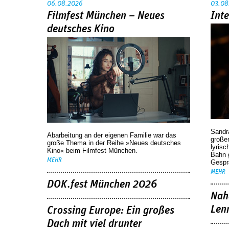
06.08.2026
03.08
Filmfest München – Neues
Int
deutsches Kino
Sandr
Abarbeitung an der eigenen Familie war das
großen
große Thema in der Reihe »Neues deutsches
lyrisc
Kino« beim Filmfest München.
Bahn 
MEHR
Gespr
MEHR
DOK.fest München 2026
Nah
Len
Crossing Europe: Ein großes
Dach mit viel drunter