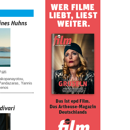
ines Huhns
álfi
iakopanayotou
,
 Pandazaras
,
Yannis
menos
divari