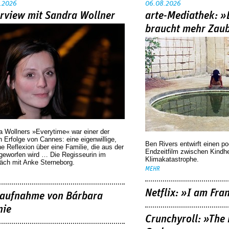
.2026
06.08.2026
erview mit Sandra Wollner
arte-Mediathek: »
braucht mehr Zau
a Wollners »Everytime« war einer der
 Erfolge von Cannes: eine eigenwillige,
Ben Rivers entwirft einen p
he Reflexion über eine ­Familie, die aus der
Endzeitfilm zwischen Kindh
geworfen wird … Die Regisseurin im
Klimakatastrophe.
äch mit Anke Sterneborg.
MEHR
Netflix: »I am Fra
aufnahme von Bárbara
nie
Crunchyroll: »The 