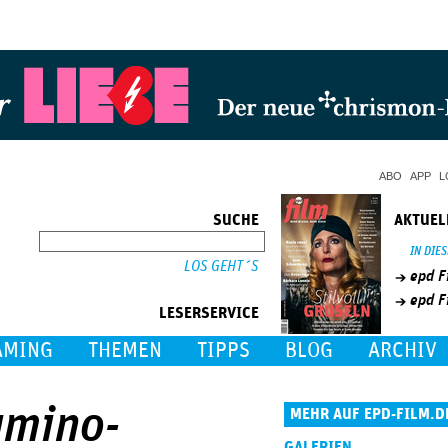
Jump to Navigation
ABO
APP
L
SUCHE
AKTUEL
SUCHE
IN DIE
epd F
epd F
LESERSERVICE
AMING
THEMEN
TIPPS
BLOG
ARCHIV
amino-
MEHR AUF EPD-FILM.D
GALERIEN