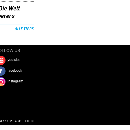
Die Welt
berer«
ALLE TIPPS
OLLOW US
youtube
facebook
instagram
RESSUM
AGB
LOGIN