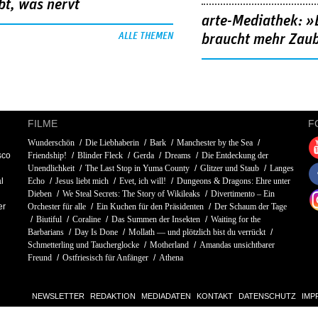
bt, was nervt
arte-Mediathek: »
ALLE THEMEN
braucht mehr Zau
FILME
F
Wunderschön
Die Liebhaberin
Bark
Manchester by the Sea
sco
Friendship!
Blinder Fleck
Gerda
Dreams
Die Entdeckung der
Unendlichkeit
The Last Stop in Yuma County
Glitzer und Staub
Langes
l
Echo
Jesus liebt mich
Evet, ich will!
Dungeons & Dragons: Ehre unter
Dieben
We Steal Secrets: The Story of Wikileaks
Divertimento – Ein
er
Orchester für alle
Ein Kuchen für den Präsidenten
Der Schaum der Tage
Biutiful
Coraline
Das Summen der Insekten
Waiting for the
Barbarians
Day Is Done
Mollath — und plötzlich bist du verrückt
Schmetterling und Taucherglocke
Motherland
Amandas unsichtbarer
Freund
Ostfriesisch für Anfänger
Athena
NEWSLETTER
REDAKTION
MEDIADATEN
KONTAKT
DATENSCHUTZ
IMP