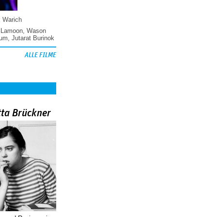
k Warich
 Lamoon
,
Wason
hum
,
Jutarat Burinok
ALLE FILME
tta Brückner