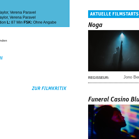
aylor
,
Verena Paravel
AKTUELLE FILMSTARTS
aylor
,
Verena Paravel
tion
L:
87 Min
FSK:
Ohne Angabe
Noga
anden
EN
Jono Be
REGISSEUR:
ZUR FILMKRITIK
Funeral Casino Bl