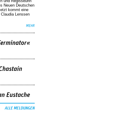
in und Regisseurin
des Neuen Deutschen
Jetzt kommt eine
. Claudia Lenssen
MEHR
Terminator«
 Chastain
an Eustache
ALLE MELDUNGEN