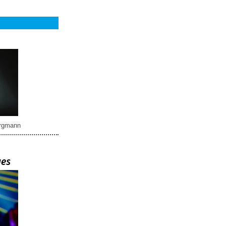
rgmann
ues