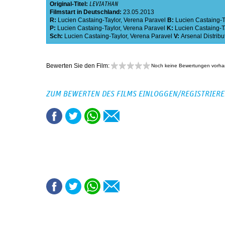
Original-Titel:
LEVIATHAN
Filmstart in Deutschland:
23.05.2013
R:
Lucien Castaing-Taylor
,
Verena Paravel
B:
Lucien Castaing-T
P:
Lucien Castaing-Taylor
,
Verena Paravel
K:
Lucien Castaing-T
Sch:
Lucien Castaing-Taylor
,
Verena Paravel
V:
Arsenal Distribu
Bewerten Sie den Film:
Noch keine Bewertungen vorh
ZUM BEWERTEN DES FILMS EINLOGGEN/REGISTRIER