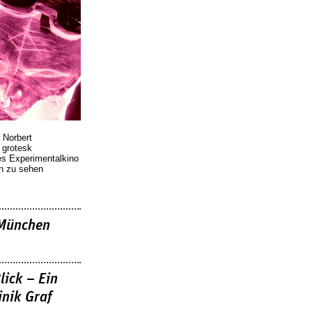
 Norbert
r grotesk
es Experimentalkino
en zu sehen
»München
lick – Ein
nik Graf