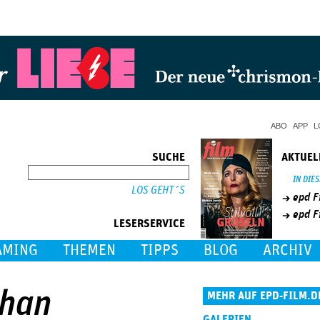
Jump to Navigation
ABO
APP
L
SUCHE
AKTUEL
SUCHE
IN DIE
epd F
epd F
LESERSERVICE
AMING
THEMEN
TIPPS
BLOG
ARCHIV
than
MEHR AUF EPD-FILM.D
GALERIEN