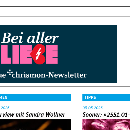
MEN
TIPPS
.2026
08.08.2026
erview mit Sandra Wollner
Sooner: »2551.01