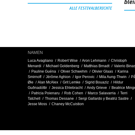
blei
ALLE FESTIVALBERICHTE
NAMEN
Luca Avagliano
Robert Wise
Aron Lehmann
Christoph
Menardi
Michael Goldenberg
Matthias Brnadt
Valerio Bina
Pauline Guéna
Oliver Schwehm
Olivier Glaas
Karina
Smirnoff
Jérôme Aghion
Igor Perovic
Mila Aung-Thwin
På
Øie
Alan McAlex
Grit Lemke
Sigrid Bouaziz
Hildur
Guðnadóttir
Jessica Ehlebracht
Andy Grieve
Beatrice Ming
Patricia Poienaru
Rob Cohen
Marco Salavarria
Terri
Tatchell
Thomas Dessane
Sergi Gallardo y Beatriz Sastre
Jesse Moss
Chaney McCuistion