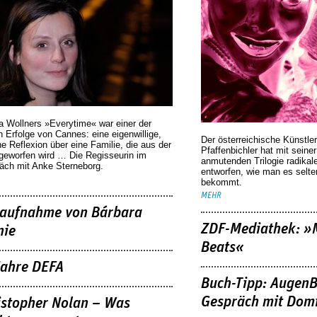
a Wollners »Everytime« war einer der
 Erfolge von Cannes: eine eigenwillige,
Der österreichische Künstler
he Reflexion über eine ­Familie, die aus der
Pfaffenbichler hat mit seine
geworfen wird … Die Regisseurin im
anmutenden Trilogie radikal
äch mit Anke Sterneborg.
entworfen, wie man es selt
bekommt.
MEHR
aufnahme von Bárbara
ZDF-Mediathek: 
nie
Beats«
Jahre DEFA
Buch-Tipp: AugenB
Gespräch mit Domi
istopher Nolan – Was