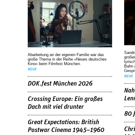
Sandr
Abarbeitung an der eigenen Familie war das
großen
große Thema in der Reihe »Neues deutsches
lyrisc
Kino« beim Filmfest München.
Bahn 
MEHR
Gespr
MEHR
DOK.fest München 2026
Nah
Len
Crossing Europe: Ein großes
Dach mit viel drunter
80 
Great Expectations: British
Chr
Postwar Cinema 1945–1960