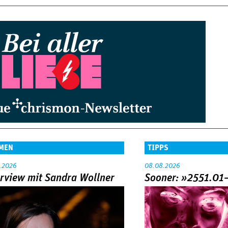
MEN
TIPPS
.2026
08.08.2026
erview mit Sandra Wollner
Sooner: »2551.01