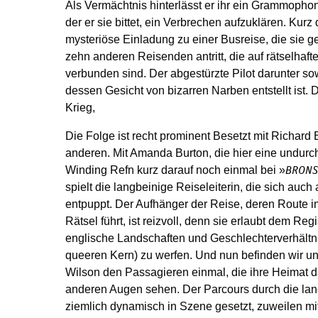
Als Vermächtnis hinterlässt er ihr ein Grammophon
der er sie bittet, ein Verbrechen aufzuklären. Kurz 
mysteriöse Einladung zu einer Busreise, die sie 
zehn anderen Reisenden antritt, die auf rätselhaft
verbunden sind. Der abgestürzte Pilot darunter so
dessen Gesicht von bizarren Narben entstellt ist. D
Krieg,
Die Folge ist recht prominent Besetzt mit Richard
anderen. Mit Amanda Burton, die hier eine undurch
Winding Refn kurz darauf noch einmal bei »
BRON
spielt die langbeinige Reiseleiterin, die sich auch
entpuppt. Der Aufhänger der Reise, deren Route im
Rätsel führt, ist reizvoll, denn sie erlaubt dem Reg
englische Landschaften und Geschlechterverhältnis
queeren Kern) zu werfen. Und nun befinden wir un
Wilson den Passagieren einmal, die ihre Heimat 
anderen Augen sehen. Der Parcours durch die lan
ziemlich dynamisch in Szene gesetzt, zuweilen mi