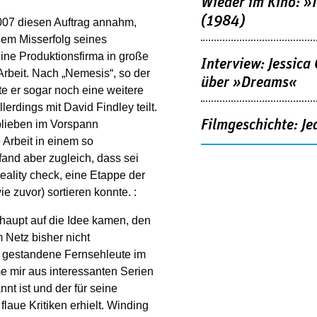
Wieder im Kino: »
(1984)
2007 diesen Auftrag annahm,
 dem Misserfolg seines
eine Produktionsfirma in große
Interview: Jessica
Arbeit. Nach „Nemesis“, so der
über »Dreams«
te er sogar noch eine weitere
lerdings mit David Findley teilt.
Filmgeschichte: Je
 blieben im Vorspann
 Arbeit in einem so
fand aber zugleich, dass sei
eality check, eine Etappe der
e zuvor) sortieren konnte. :
haupt auf die Idee kamen, den
 Netz bisher nicht
e gestandene Fernsehleute im
 mir aus interessanten Serien
nnt ist und der für seine
 flaue Kritiken erhielt. Winding