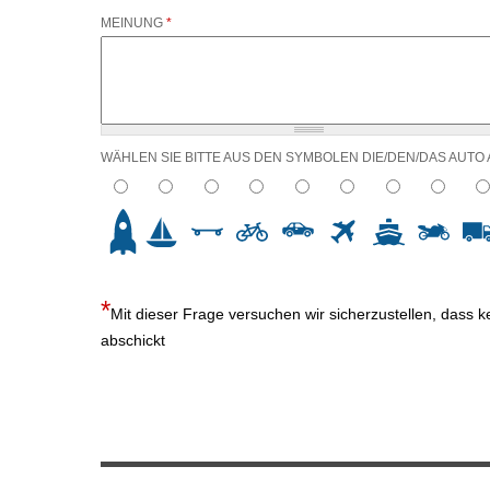
MEINUNG
*
WÄHLEN SIE BITTE AUS DEN SYMBOLEN DIE/DEN/DAS AUTO
2
3
4
5
6
7
8
9
10
Mit dieser Frage versuchen wir sicherzustellen, dass 
abschickt