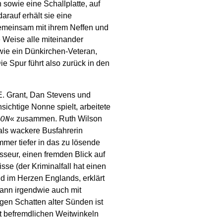
 sowie eine Schallplatte, auf
darauf erhält sie eine
gemeinsam mit ihrem Neffen und
e Weise alle miteinander
wie ein Dünkirchen-Veteran,
ie Spur führt also zurück in den
 E. Grant, Dan Stevens und
sichtige Nonne spielt, arbeitete
« zusammen. Ruth Wilson
SON
 als wackere Busfahrerin
mer tiefer in das zu lösende
isseur, einen fremden Blick auf
se (der Kriminalfall hat einen
d im Herzen Englands, erklärt
dann irgendwie auch mit
gen Schatten alter Sünden ist
t befremdlichen Weitwinkeln