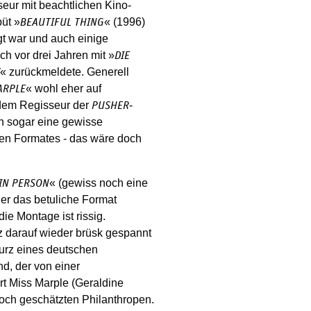
seur mit beachtlichen Kino-
büt »
« (1996)
BEAUTIFUL THING
gt war und auch einige
ich vor drei Jahren mit »
DIE
« zurückmeldete. Generell
« wohl eher auf
ARPLE
 dem Regisseur der
-
PUSHER
h sogar eine gewisse
en Formates - das wäre doch
« (gewiss noch eine
 IN PERSON
er das betuliche Format
ie Montage ist rissig.
 darauf wieder brüsk gespannt
urz eines deutschen
d, der von einer
hrt Miss Marple (Geraldine
och geschätzten Philanthropen.