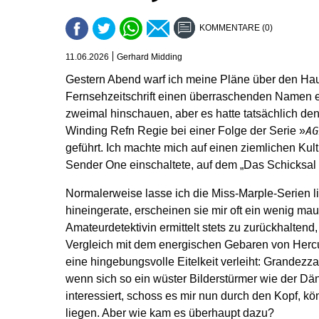
KOMMENTARE (0)
11.06.2026
Gerhard Midding
Gestern Abend warf ich meine Pläne über den Hauf
Fernsehzeitschrift einen überraschenden Namen en
zweimal hinschauen, aber es hatte tatsächlich de
Winding Refn Regie bei einer Folge der Serie »
AG
geführt. Ich machte mich auf einen ziemlichen Kult
Sender One einschaltete, auf dem „Das Schicksal i
Normalerweise lasse ich die Miss-Marple-Serien li
hineingerate, erscheinen sie mir oft ein wenig mau 
Amateurdetektivin ermittelt stets zu zurückhaltend
Vergleich mit dem energischen Gebaren von Hercu
eine hingebungsvolle Eitelkeit verleiht: Grandezz
wenn sich so ein wüster Bilderstürmer wie der Dän
interessiert, schoss es mir nun durch den Kopf, kön
liegen. Aber wie kam es überhaupt dazu?