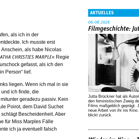
AKTUELLES
06.08.2026
Filmgeschichte: Ju
en, als ich in der
tdeckte. Ich musste erst
n Anschein, als habe Nicolas
« Regie
ATHA CHRISTIES MARPLE
urschock gefasst, als ich den
n Person“ lief.
nks liegen. Wenn ich mal in sie
und ich finde, die
Jutta Brückner hat als Autor
, mitunter geradezu passiv. Kein
den feministischen Zweig 
Films maßgeblich geprägt. 
le Poirot, dem David Suchet
neue Arbeit von ihr ins Kino
a schlägt Bescheidenheit. Aber
blickt zurück.
e für Miss Marples Fälle
nte ich ja eventuell falsch