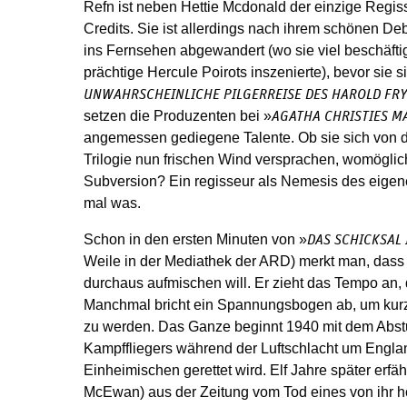
Refn ist neben Hettie Mcdonald der einzige Regis
Credits. Sie ist allerdings nach ihrem schönen De
ins Fernsehen abgewandert (wo sie viel beschäfti
prächtige Hercule Poirots inszenierte), bevor sie s
UNWAHRSCHEINLICHE PILGERREISE DES HAROLD FRY
setzen die Produzenten bei »
AGATHA CHRISTIES M
angemessen gediegene Talente. Ob sie sich von
Trilogie nun frischen Wind versprachen, womöglic
Subversion? Ein regisseur als Nemesis des eigen
mal was.
Schon in den ersten Minuten von »
DAS SCHICKSAL
Weile in der Mediathek der ARD) merkt man, dass 
durchaus aufmischen will. Er zieht das Tempo an, d
Manchmal bricht ein Spannungsbogen ab, um kurz
zu werden. Das Ganze beginnt 1940 mit dem Abst
Kampffliegers während der Luftschlacht um Englan
Einheimischen gerettet wird. Elf Jahre später erfä
McEwan) aus der Zeitung vom Tod eines von ihr h