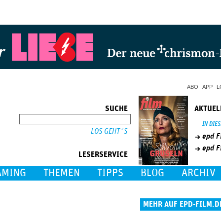
Jump to Navigation
ABO
APP
L
SUCHE
AKTUEL
SUCHE
IN DIE
epd F
epd F
LESERSERVICE
AMING
THEMEN
TIPPS
BLOG
ARCHIV
MEHR AUF EPD-FILM.D