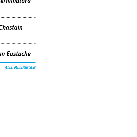
Terminator«
 Chastain
an Eustache
ALLE MELDUNGEN