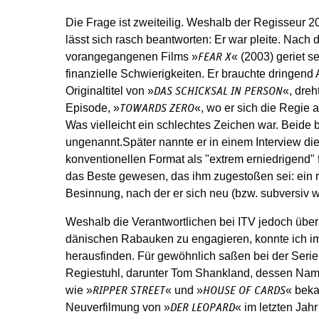
Die Frage ist zweiteilig. Weshalb der Regisseur 
lässt sich rasch beantworten: Er war pleite. Nach
vorangegangenen Films »
« (2003) geriet s
FEAR X
finanzielle Schwierigkeiten. Er brauchte dringend 
Originaltitel von »
«, dreh
DAS SCHICKSAL IN PERSON
Episode, »
«, wo er sich die Regie al
TOWARDS ZERO
Was vielleicht ein schlechtes Zeichen war. Beide
ungenannt.Später nannte er in einem Interview die
konventionellen Format als "extrem erniedrigend" 
das Beste gewesen, das ihm zugestoßen sei: ein r
Besinnung, nach der er sich neu (bzw. subversiv wi
Weshalb die Verantwortlichen bei ITV jedoch über
dänischen Rabauken zu engagieren, konnte ich im
herausfinden. Für gewöhnlich saßen bei der Seri
Regiestuhl, darunter Tom Shankland, dessen Name
wie »
« und »
« beka
RIPPER STREET
HOUSE OF CARDS
Neuverfilmung von »
« im letzten Jahr
DER LEOPARD