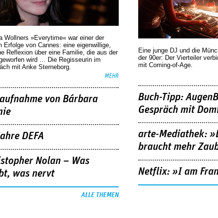
a Wollners »Everytime« war einer der
 Erfolge von Cannes: eine eigenwillige,
Eine junge DJ und die Mün
he Reflexion über eine ­Familie, die aus der
der 90er: Der Vierteiler verb
geworfen wird … Die Regisseurin im
mit Coming-of-Age.
äch mit Anke Sterneborg.
MEHR
Buch-Tipp: AugenB
aufnahme von Bárbara
Gespräch mit Domi
nie
arte-Mediathek: »
Jahre DEFA
braucht mehr Zau
istopher Nolan – Was
Netflix: »I am Fra
bt, was nervt
ALLE THEMEN