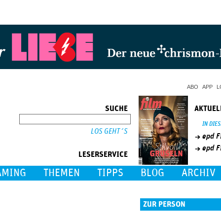
Jump to Navigation
ABO
APP
L
SUCHE
AKTUEL
SUCHE
IN DIE
epd F
epd F
LESERSERVICE
AMING
THEMEN
TIPPS
BLOG
ARCHIV
ZUR PERSON