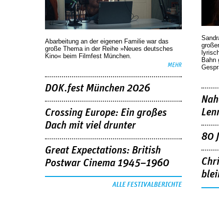
Sandr
Abarbeitung an der eigenen Familie war das
großen
große Thema in der Reihe »Neues deutsches
lyrisc
Kino« beim Filmfest München.
Bahn 
MEHR
Gespr
DOK.fest München 2026
Nah
Len
Crossing Europe: Ein großes
Dach mit viel drunter
80 
Great Expectations: British
Chr
Postwar Cinema 1945–1960
blei
ALLE FESTIVALBERICHTE