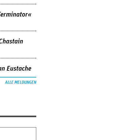
Terminator«
 Chastain
an Eustache
ALLE MELDUNGEN