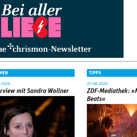
MEN
TIPPS
.2026
07.08.2026
erview mit Sandra Wollner
ZDF-Mediathek: 
Beats«