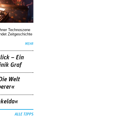
chner Technoszene
indet Zeitgeschichte
MEHR
lick – Ein
nik Graf
Die Welt
berer«
nkelda«
ALLE TIPPS