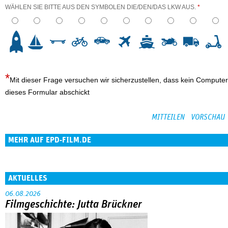
WÄHLEN SIE BITTE AUS DEN SYMBOLEN DIE/DEN/DAS LKW AUS.
*
3
4
5
6
7
8
9
10
Mit dieser Frage versuchen wir sicherzustellen, dass kein Computer
dieses Formular abschickt
MEHR AUF EPD-FILM.DE
AKTUELLES
06.08.2026
Filmgeschichte: Jutta Brückner