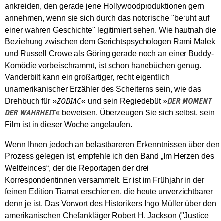
ankreiden, den gerade jene Hollywoodproduktionen gern
annehmen, wenn sie sich durch das notorische "beruht auf
einer wahren Geschichte" legitimiert sehen. Wie hautnah die
Beziehung zwischen dem Gerichtspsychologen Rami Malek
und Russell Crowe als Göring gerade noch an einer Buddy-
Komödie vorbeischrammt, ist schon hanebüchen genug.
Vanderbilt kann ein großartiger, recht eigentlich
unamerikanischer Erzähler des Scheiterns sein, wie das
Drehbuch für »
« und sein Regiedebüt »
ZODIAC
DER MOMENT
« beweisen. Überzeugen Sie sich selbst, sein
DER WAHRHEIT
Film ist in dieser Woche angelaufen.
Wenn Ihnen jedoch an belastbareren Erkenntnissen über den
Prozess gelegen ist, empfehle ich den Band „Im Herzen des
Weltfeindes“, der die Reportagen der drei
Korrespondentinnen versammelt. Er ist im Frühjahr in der
feinen Edition Tiamat erschienen, die heute unverzichtbarer
denn je ist. Das Vorwort des Historikers Ingo Müller über den
amerikanischen Chefankläger Robert H. Jackson ("Justice