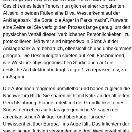
Gesicht eines fetten Tenors, nun glich er einer korpulenten
Altistin; in beiden Fällen eine Diva. West erkennt auf der
Anklagebank "die Sorte, die Ärger in Parks macht". Fürwahr,
eine Zeitreise! Sie verfolgt den Prozess lange genug, um den
physischen Verfall dieser "verblichenen Persönlichkeiten" zu
protokollieren. Märtyrer sind nirgendwo in Sicht: Auf der
Anklagebank wird beharrlich, offensichtlich und unbekümmert
gelogen. Die Beschuldigten spielen auf Zeit. Faszinierend,
wie West ihre physiognomischen Studie auch auf die
deutsche Architektur überträgt: zu groß, zu repräsentativ, zu
großspurig.
Die Autorinnen reagieren unmittelbar und haben zugleich die
Nachwelt im Blick. Sie sparen nicht mit Kritik an der alliierten
Gerichtsführung. Flanner urteilt mit der Gründlichkeit eines
Snobs, dem eben auch das gelegentliche Versagen der
amerikanischen Ankläger und überhaupt "unsere
Unwissenheit über Europa", ins Auge fällt. Das Irrlichtern der
sowjetischen Juristen verwundert alle drei. West erwähnt als