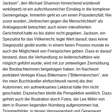
Jackson", den Michael Shannon hinreichend würdevoll
verkörpert) ist ein aufschlussreicher Einstieg in die komplexe
Gemengelage. Immerhin geht es um einen Präzedenzfall; Nie
zuvor wurden „Verbrechen gegen die Menschlichkeit“ als
Anklagepunkt betrachtet; auch einen interalliierten
Gerichtshof.hatte es bis dahin nicht gegeben. Jackson, ein
Spezialist für das Völkerrecht, legte Wert darauf, dass keine
Siegerjustiz geübt wurde; in einem fairen Prozess musste es
auch die Möglichkeit von Freisprüchen geben. Dass er darauf
bestand, dass die Verhandlung so leidenschaftslos wie
möglich geführt wurde, wird mit zur zeitweiligen Zermürbung
der Beobachterinnen beigetragen haben. Im Nachwort
porträtiert Verleger Klaus Bittermann ("Bittermännchen", wie
ihn mein Buchhändler ehrfurchtsvoll nennt) die drei
Autorinnen; ein aufmerksames Lektorat hätte ihm nicht
geschadet. Dazwischen bleibt die Perspektive weiblich. Dazu
gehört auch die Illustration durch Fotos, die Lee Miller von
dem in Ruinen liegenden Nürnberg aufgenommen hat,
Trümmerbilder, in denen Vergangenheit und Gegenwart