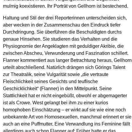
mulmig koexistieren. Ihr Porträt von Gellhorn ist bestechend.
Haltung und Stil der drei Reporterinnen unterscheiden sich,
aber wecken in der Zusammenschau den Eindruck tiefer
Durchdringung. Sie überführen die Beschuldigten durchs
genaue Hinsehen. Sie studieren das Verhalten und die
Physiognomie der Angeklagten mit geduldiger Akribie, die
zwischen Abscheu, Verwunderung und Faszination schillert.
Flanner kommentiert aus langer Betrachtung heraus, Gellhorn
urteilt abschließend. Natürlich drängen sich Görings Talent
zur Theatralik, seine Vulgarität sowie „die vertraute
Fleischlichkeit seines Gesichts und teuflische
Geschicklichkeit“ (Flanner) in den Mittelpunkt. Seine
Stattlichkeit hat er nicht eingebüßt, obwohl er abgemagerter
ist als Crowe. West gelangt bei ihm zu einer kurios
homophoben Einschätzung – er wirkt auf sie wie eine noch
unbekannte Art von Homosexuellen, manchmal erinnert er sie
auch an eine Puffmutter, Eine Verwandlung ins Feminine fällt
allerdings auch schon Flanner auf: Früher hatte er das