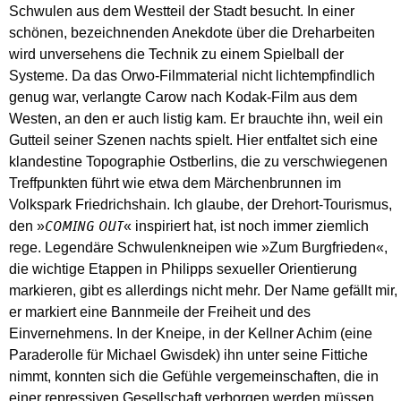
Schwulen aus dem Westteil der Stadt besucht. In einer
schönen, bezeichnenden Anekdote über die Dreharbeiten
wird unversehens die Technik zu einem Spielball der
Systeme. Da das Orwo-Filmmaterial nicht lichtempfindlich
genug war, verlangte Carow nach Kodak-Film aus dem
Westen, an den er auch listig kam. Er brauchte ihn, weil ein
Gutteil seiner Szenen nachts spielt. Hier entfaltet sich eine
klandestine Topographie Ostberlins, die zu verschwiegenen
Treffpunkten führt wie etwa dem Märchenbrunnen im
Volkspark Friedrichshain. Ich glaube, der Drehort-Tourismus,
den »
« inspiriert hat, ist noch immer ziemlich
COMING OUT
rege. Legendäre Schwulenkneipen wie »Zum Burgfrieden«,
die wichtige Etappen in Philipps sexueller Orientierung
markieren, gibt es allerdings nicht mehr. Der Name gefällt mir,
er markiert eine Bannmeile der Freiheit und des
Einvernehmens. In der Kneipe, in der Kellner Achim (eine
Paraderolle für Michael Gwisdek) ihn unter seine Fittiche
nimmt, konnten sich die Gefühle vergemeinschaften, die in
einer repressiven Gesellschaft verborgen werden müssen.