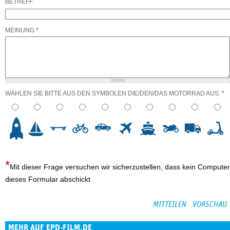
BETREFF
MEINUNG
*
WÄHLEN SIE BITTE AUS DEN SYMBOLEN DIE/DEN/DAS MOTORRAD AUS.
*
3
4
5
6
7
8
9
10
Mit dieser Frage versuchen wir sicherzustellen, dass kein Computer
dieses Formular abschickt
MEHR AUF EPD-FILM.DE