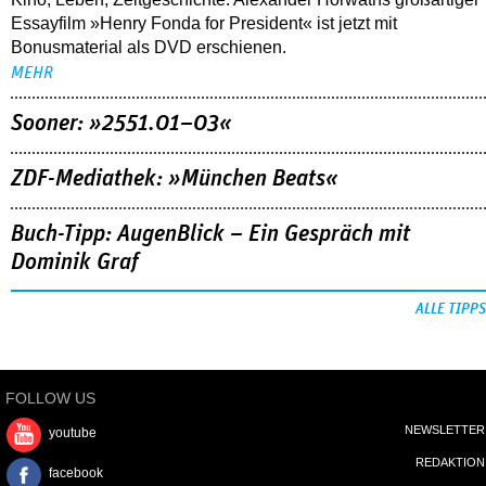
Essayfilm »Henry Fonda for President« ist jetzt mit
Bonusmaterial als DVD erschienen.
MEHR
Sooner: »2551.01–03«
ZDF-Mediathek: »München Beats«
Buch-Tipp: AugenBlick – Ein Gespräch mit
Dominik Graf
ALLE TIPPS
FOLLOW US
NEWSLETTER
youtube
REDAKTION
facebook