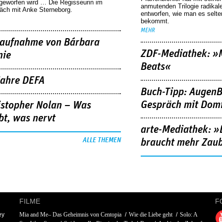
geworfen wird … Die Regisseurin im
anmutenden Trilogie radikal
äch mit Anke Sterneborg.
entworfen, wie man es selt
bekommt.
MEHR
aufnahme von Bárbara
ZDF-Mediathek: 
nie
Beats«
Jahre DEFA
Buch-Tipp: AugenB
Gespräch mit Domi
istopher Nolan – Was
bt, was nervt
arte-Mediathek: »
ALLE THEMEN
braucht mehr Zau
FILME
F
ey
Mia and Me– Das Geheimnis von Centopia
Wie die Liebe geht
Solo: A