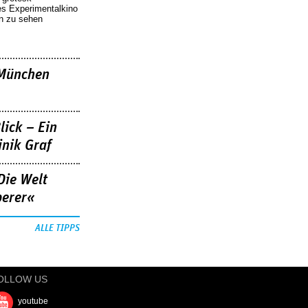
es Experimentalkino
en zu sehen
»München
lick – Ein
nik Graf
Die Welt
berer«
ALLE TIPPS
OLLOW US
youtube