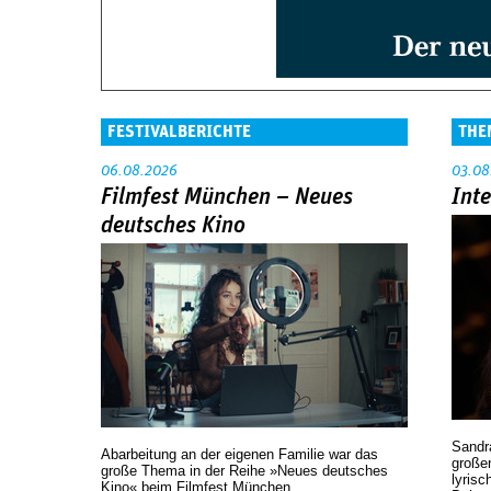
FESTIVALBERICHTE
THE
06.08.2026
03.08
Filmfest München – Neues
Int
deutsches Kino
Sandr
Abarbeitung an der eigenen Familie war das
großen
große Thema in der Reihe »Neues deutsches
lyrisc
Kino« beim Filmfest München.