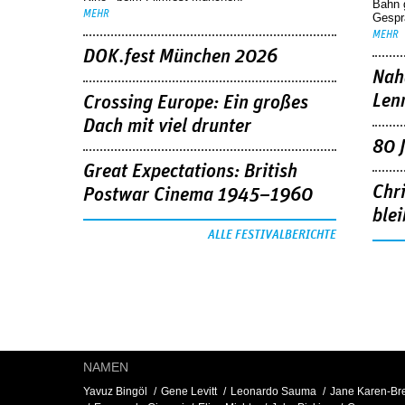
Bahn 
MEHR
Gespr
MEHR
DOK.fest München 2026
Nah
Len
Crossing Europe: Ein großes
Dach mit viel drunter
80 
Great Expectations: British
Chr
Postwar Cinema 1945–1960
blei
ALLE FESTIVALBERICHTE
NAMEN
Yavuz Bingöl
Gene Levitt
Leonardo Sauma
Jane Karen-Br