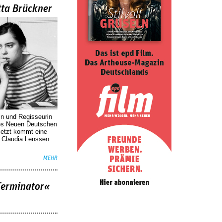
tta Brückner
in und Regisseurin
des Neuen Deutschen
Jetzt kommt eine
. Claudia Lenssen
MEHR
Terminator«