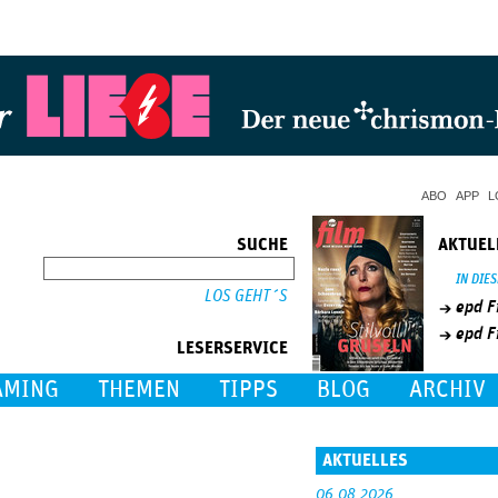
Jump to Navigation
ABO
APP
L
SUCHE
AKTUEL
SUCHE
IN DIE
epd F
epd F
LESERSERVICE
AMING
THEMEN
TIPPS
BLOG
ARCHIV
AKTUELLES
06.08.2026