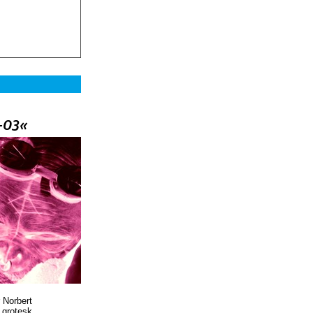
–03«
 Norbert
r grotesk