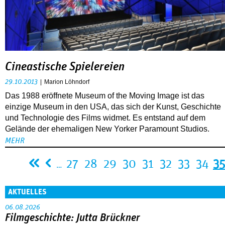
Cineastische Spielereien
29.10.2013
Marion Löhndorf
Das 1988 eröffnete Museum of the Moving Image ist das
einzige Museum in den USA, das sich der Kunst, Geschichte
und Technologie des Films widmet. Es entstand auf dem
Gelände der ehemaligen New Yorker Paramount Studios.
MEHR
Seiten
27
28
29
30
31
32
33
34
35
…
AKTUELLES
06.08.2026
Filmgeschichte: Jutta Brückner