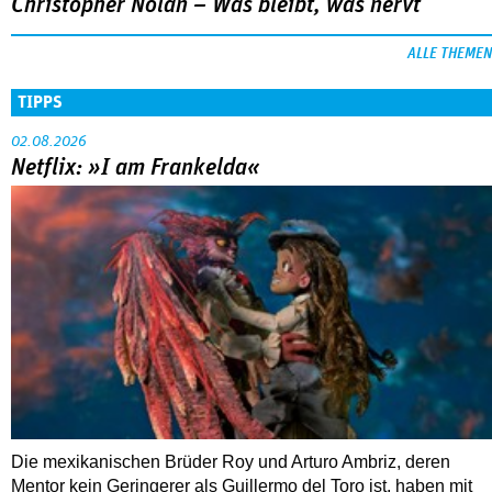
Christopher Nolan – Was bleibt, was nervt
ALLE THEMEN
TIPPS
02.08.2026
Netflix: »I am Frankelda«
Die mexikanischen Brüder Roy und Arturo Ambriz, deren
Mentor kein Geringerer als Guillermo del Toro ist, haben mit