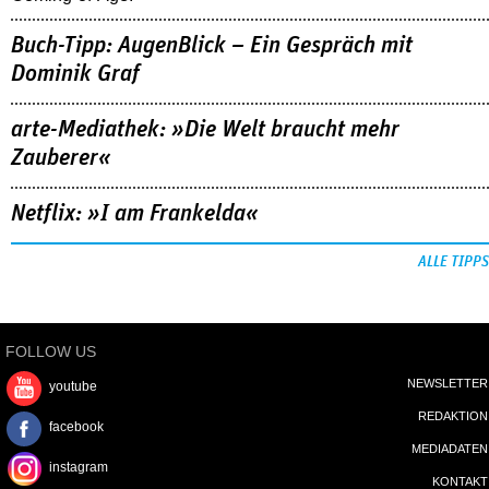
Buch-Tipp: AugenBlick – Ein Gespräch mit
Dominik Graf
arte-Mediathek: »Die Welt braucht mehr
Zauberer«
Netflix: »I am Frankelda«
ALLE TIPPS
FOLLOW US
NEWSLETTER
youtube
REDAKTION
facebook
MEDIADATEN
instagram
KONTAKT