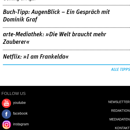
Buch-Tipp: AugenBlick – Ein Gespräch mit
Dominik Graf
arte-Mediathek: »Die Welt braucht mehr
Zauberer«
Netflix: »I am Frankelda«
ALLE TIPPS
FOLLOW US
NEWSLETTER
youtube
REDAKTION
facebook
MEDIADATEN
instagram
KONTAKT