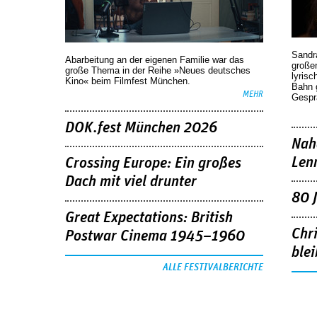
Sandr
Abarbeitung an der eigenen Familie war das
großen
große Thema in der Reihe »Neues deutsches
lyrisc
Kino« beim Filmfest München.
Bahn 
MEHR
Gespr
DOK.fest München 2026
Nah
Len
Crossing Europe: Ein großes
Dach mit viel drunter
80 
Great Expectations: British
Chr
Postwar Cinema 1945–1960
blei
ALLE FESTIVALBERICHTE