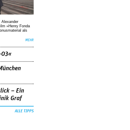
: Alexander
film »Henry Fonda
Bonusmaterial als
MEHR
–03«
»München
lick – Ein
nik Graf
ALLE TIPPS