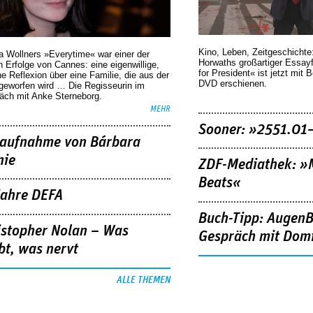
Kino, Leben, Zeitgeschichte
a Wollners »Everytime« war einer der
Horwaths großartiger Essay
 Erfolge von Cannes: eine eigenwillige,
for President« ist jetzt mit 
he Reflexion über eine ­Familie, die aus der
DVD erschienen.
geworfen wird … Die Regisseurin im
äch mit Anke Sterneborg.
MEHR
Sooner: »2551.01
aufnahme von Bárbara
nie
ZDF-Mediathek: 
Beats«
Jahre DEFA
Buch-Tipp: AugenB
istopher Nolan – Was
Gespräch mit Domi
bt, was nervt
ALLE THEMEN