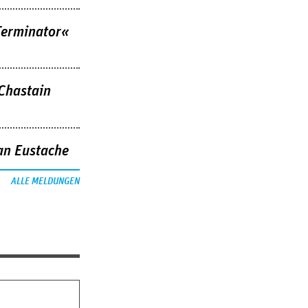
Terminator«
 Chastain
an Eustache
ALLE MELDUNGEN