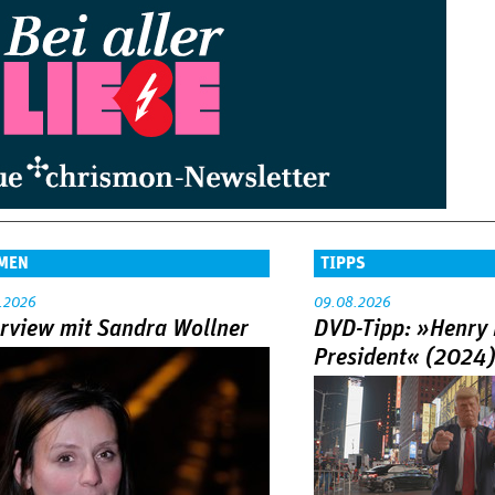
MEN
TIPPS
.2026
09.08.2026
erview mit Sandra Wollner
DVD-Tipp: »Henry 
President« (2024