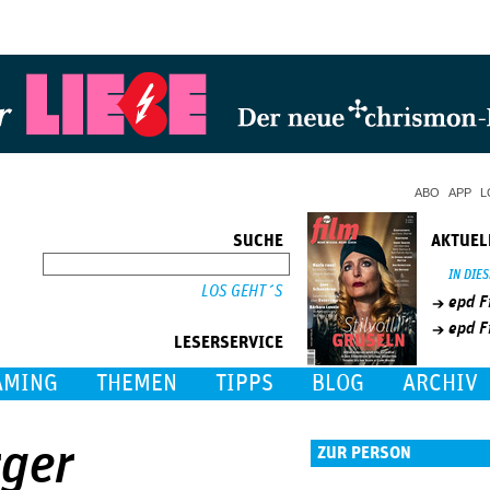
Jump to Navigation
ABO
APP
L
SUCHE
AKTUEL
SUCHE
IN DIE
epd F
epd F
LESERSERVICE
AMING
THEMEN
TIPPS
BLOG
ARCHIV
ger
ZUR PERSON