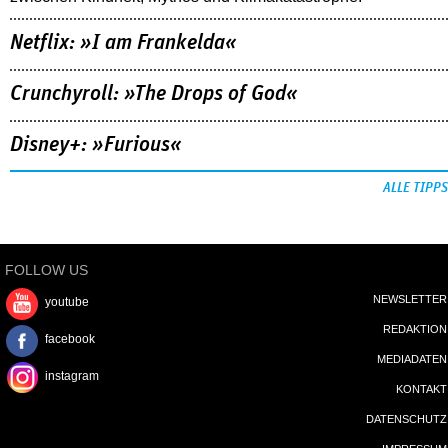
Netflix: »I am Frankelda«
Crunchyroll: »The Drops of God«
Disney+: »Furious«
ALLE TIPPS
FOLLOW US
NEWSLETTER
youtube
REDAKTION
facebook
MEDIADATEN
instagram
KONTAKT
DATENSCHUTZ