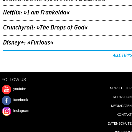
Netflix: »I am Frankelda«
Crunchyroll: »The Drops of God«
Disney+: »Furious«
ALLE TIPPS
FOLLOW US
NEWSLETTER
youtube
REDAKTION
facebook
MEDIADATEN
instagram
KONTAKT
DATENSCHUTZ