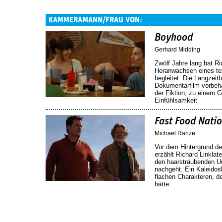
KAMMERAMANN/FRAU VON:
Boyhood
Gerhard Midding
Zwölf Jahre lang hat R
Heranwachsen eines te
begleitet. Die Langzei
Dokumentarfilm vorbeha
der Fiktion, zu einem G
Einfühlsamkeit
Fast Food Nati
Michael Ranze
Vor dem Hintergrund de
erzählt Richard Linklat
den haarsträubenden U
nachgeht. Ein Kaleidos
flachen Charakteren, 
hätte.