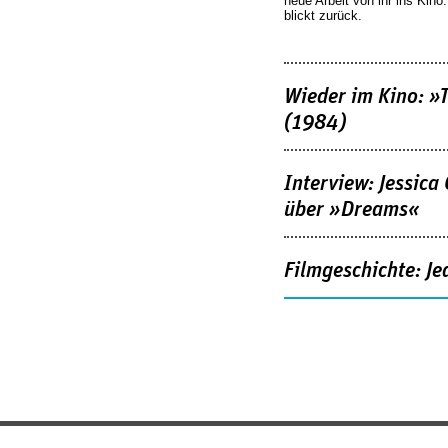
neue Arbeit von ihr ins Kino
blickt zurück.
Wieder im Kino: »
(1984)
Interview: Jessica
über »Dreams«
Filmgeschichte: Je