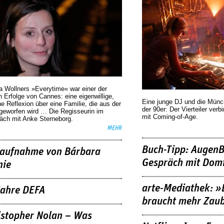
a Wollners »Everytime« war einer der
 Erfolge von Cannes: eine eigenwillige,
Eine junge DJ und die Mün
he Reflexion über eine ­Familie, die aus der
der 90er: Der Vierteiler verb
geworfen wird … Die Regisseurin im
mit Coming-of-Age.
äch mit Anke Sterneborg.
MEHR
Buch-Tipp: AugenB
aufnahme von Bárbara
Gespräch mit Domi
nie
arte-Mediathek: »
Jahre DEFA
braucht mehr Zau
istopher Nolan – Was