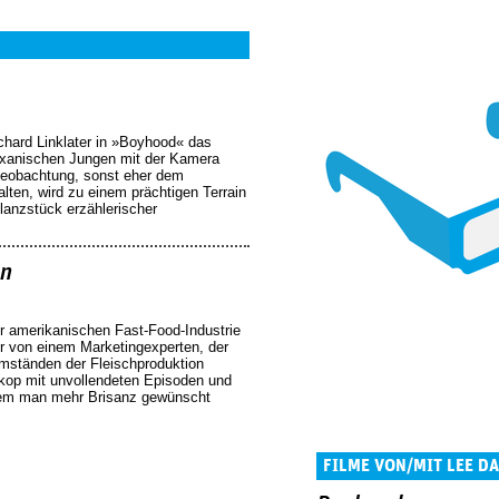
ichard Linklater in »Boyhood« das
xanischen Jungen mit der Kamera
tbeobachtung, sonst eher dem
lten, wird zu einem prächtigen Terrain
lanzstück erzählerischer
on
r amerikanischen Fast-Food-Industrie
er von einem Marketingexperten, der
mständen der Fleischproduktion
kop mit unvollendeten Episoden und
dem man mehr Brisanz gewünscht
FILME VON/MIT LEE D