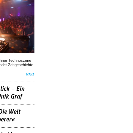
chner Technoszene
indet Zeitgeschichte
MEHR
lick – Ein
nik Graf
Die Welt
berer«