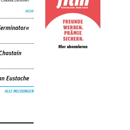
. Claudia Lenssen
MEHR
Terminator«
 Chastain
an Eustache
ALLE MELDUNGEN