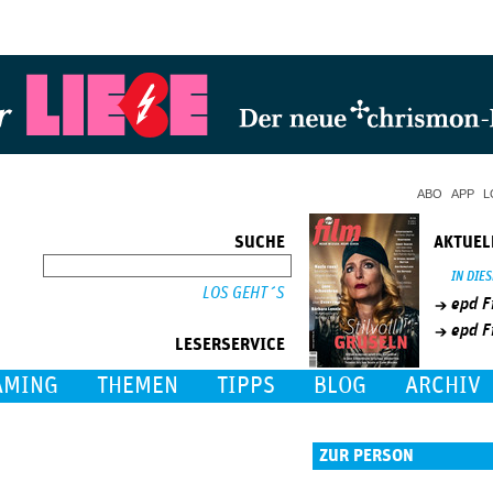
Jump to Navigation
ABO
APP
L
SUCHE
AKTUEL
SUCHE
IN DIE
epd F
epd F
LESERSERVICE
AMING
THEMEN
TIPPS
BLOG
ARCHIV
ZUR PERSON