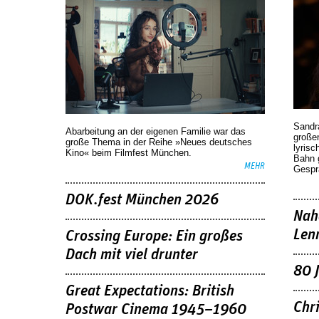
Sandr
Abarbeitung an der eigenen Familie war das
großen
große Thema in der Reihe »Neues deutsches
lyrisc
Kino« beim Filmfest München.
Bahn 
MEHR
Gespr
DOK.fest München 2026
Nah
Len
Crossing Europe: Ein großes
Dach mit viel drunter
80 
Great Expectations: British
Chr
Postwar Cinema 1945–1960