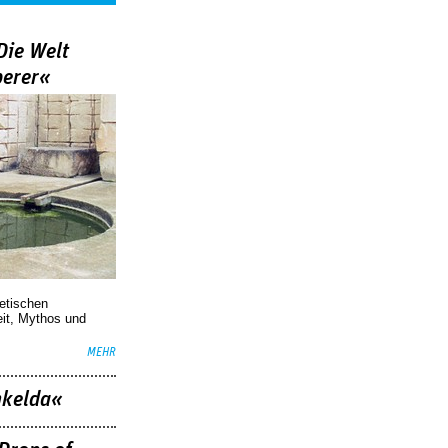
Die Welt
berer«
oetischen
eit, Mythos und
MEHR
nkelda«