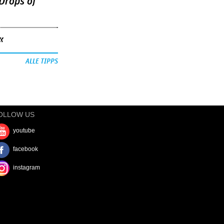
Drops of
«
ALLE TIPPS
OLLOW US
youtube
facebook
instagram