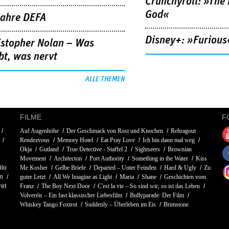
Crunchyroll: »The 
God«
Jahre DEFA
Disney+: »Furious
istopher Nolan – Was
bt, was nervt
ALLE THEMEN
FILME
F
Auf Augenhöhe
Der Geschmack von Rost und Knochen
Rehragout
Rendezvous
Memory Hotel
Eat Pray Love
Ich bin dann mal weg
Okja
Gutland
True Detective - Staffel 2
Sightseers
Brownian
Movement
Architecton
Port Authority
Something in the Water
Kiss
ilo
Me Kosher
Gelbe Briefe
Departed – Unter Feinden
Hard & Ugly
Zu
an
guter Letzt
All We Imagine as Light
Maria
Shane
Geschichten vom
ret
Franz
The Boy Next Door
C'est la vie – So sind wir, so ist das Leben
Volveréis – Ein fast klassischer Liebesfilm
Bullyparade: Der Film
Whiskey Tango Foxtrot
Suddenly – Überleben im Eis
Brimstone