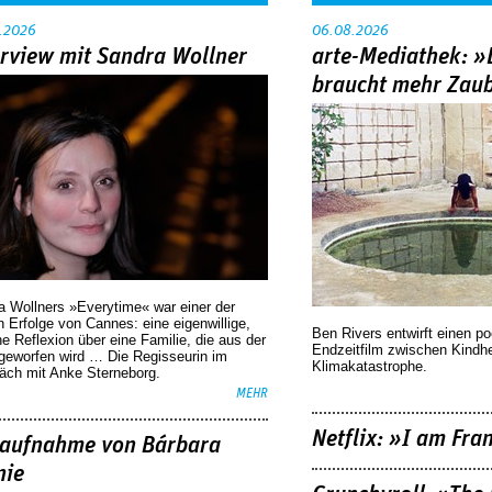
.2026
06.08.2026
erview mit Sandra Wollner
arte-Mediathek: »
braucht mehr Zau
a Wollners »Everytime« war einer der
 Erfolge von Cannes: eine eigenwillige,
Ben Rivers entwirft einen p
he Reflexion über eine ­Familie, die aus der
Endzeitfilm zwischen Kindh
geworfen wird … Die Regisseurin im
Klimakatastrophe.
äch mit Anke Sterneborg.
MEHR
Netflix: »I am Fra
aufnahme von Bárbara
nie