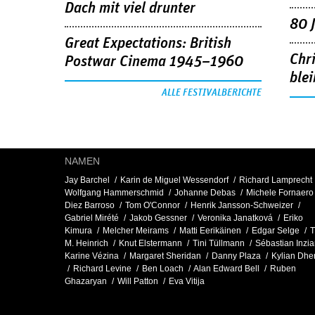
Dach mit viel drunter
80 
Great Expectations: British
Chr
Postwar Cinema 1945–1960
blei
ALLE FESTIVALBERICHTE
NAMEN
Jay Barchel
Karin de Miguel Wessendorf
Richard Lamprecht
Wolfgang Hammerschmid
Johanne Debas
Michele Fornaero
Diez Barroso
Tom O'Connor
Henrik Jansson-Schweizer
Gabriel Mirété
Jakob Gessner
Veronika Janatková
Eriko
Kimura
Melcher Meirams
Matti Eerikäinen
Edgar Selge
T
M. Heinrich
Knut Elstermann
Tini Tüllmann
Sébastian Inzi
Karine Vézina
Margaret Sheridan
Danny Plaza
Kylian Dhe
Richard Levine
Ben Loach
Alan Edward Bell
Ruben
Ghazaryan
Will Patton
Eva Vitija