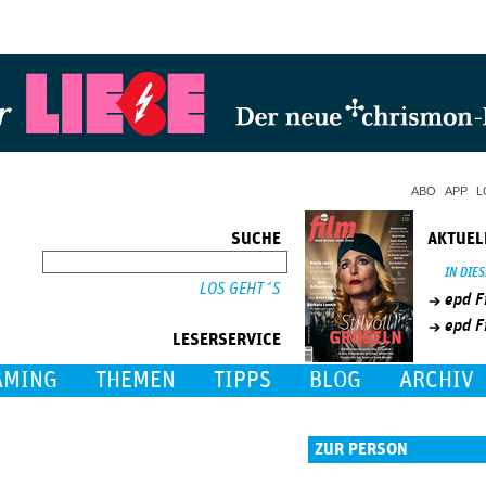
Jump to Navigation
ABO
APP
L
SUCHE
AKTUEL
SUCHE
IN DIE
epd F
epd F
LESERSERVICE
AMING
THEMEN
TIPPS
BLOG
ARCHIV
ZUR PERSON