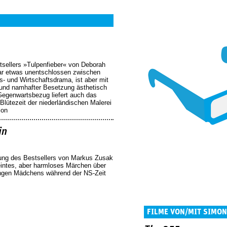
tsellers »Tulpenfieber« von Deborah
r etwas unentschlossen zwischen
s- und Wirtschaftsdrama, ist aber mit
 und namhafter Besetzung ästhetisch
 Gegenwartsbezug liefert auch das
Blütezeit der niederländischen Malerei
ion
in
mung des Bestsellers von Markus Zusak
eintes, aber harmloses Märchen über
ungen Mädchens während der NS-Zeit
FILME VON/MIT SIMON