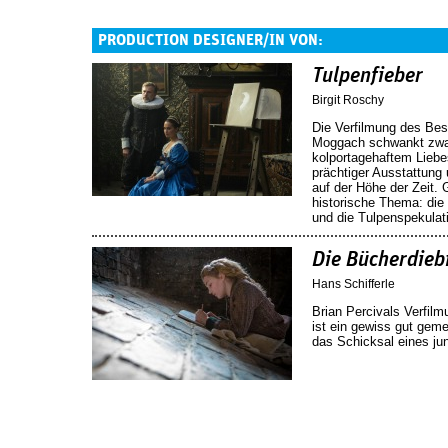
PRODUCTION DESIGNER/IN VON:
Tulpenfieber
Birgit Roschy
Die Verfilmung des Bes
Moggach schwankt zwa
kolportagehaftem Liebe
prächtiger Ausstattung
auf der Höhe der Zeit.
historische Thema: die 
und die Tulpenspekulat
Die Bücherdieb
Hans Schifferle
Brian Percivals Verfil
ist ein gewiss gut gem
das Schicksal eines j