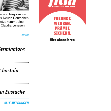
in und Regisseurin
des Neuen Deutschen
Jetzt kommt eine
. Claudia Lenssen
MEHR
Terminator«
 Chastain
an Eustache
ALLE MELDUNGEN