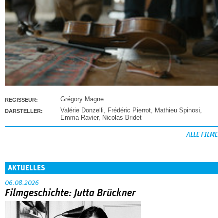
Grégory Magne
REGISSEUR:
Valérie Donzelli
,
Frédéric Pierrot
,
Mathieu Spinosi
,
DARSTELLER:
Emma Ravier
,
Nicolas Bridet
ALLE FILME
AKTUELLES
06.08.2026
Filmgeschichte: Jutta Brückner