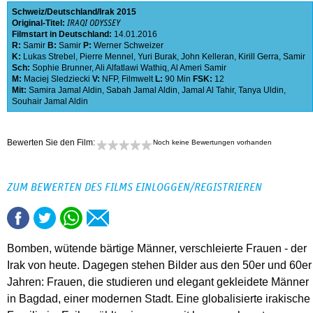
Schweiz
Deutschland
Irak
2015
Original-Titel:
IRAQI ODYSSEY
Filmstart in Deutschland:
14.01.2016
R:
Samir
B:
Samir
P:
Werner Schweizer
K:
Lukas Strebel
,
Pierre Mennel
,
Yuri Burak
,
John Kelleran
,
Kirill Gerra
,
Samir
Sch:
Sophie Brunner
,
Ali Alfatlawi Wathiq
,
Al Ameri Samir
M:
Maciej Sledziecki
V:
NFP
,
Filmwelt
L:
90 Min
FSK:
12
Mit:
Samira Jamal Aldin
,
Sabah Jamal Aldin
,
Jamal Al Tahir
,
Tanya Uldin
,
Souhair Jamal Aldin
Bewerten Sie den Film:
Noch keine Bewertungen vorhanden
ZUM BEWERTEN DES FILMS EINLOGGEN/REGISTRIEREN
Bomben, wütende bärtige Männer, verschleierte Frauen - der
Irak von heute. Dagegen stehen Bilder aus den 50er und 60er
Jahren: Frauen, die studieren und elegant gekleidete Männer
in Bagdad, einer modernen Stadt. Eine globalisierte irakische