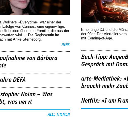
a Wollners »Everytime« war einer der
 Erfolge von Cannes: eine eigenwillige,
Eine junge DJ und die Mün
he Reflexion über eine ­Familie, die aus der
der 90er: Der Vierteiler verb
geworfen wird … Die Regisseurin im
mit Coming-of-Age.
äch mit Anke Sterneborg.
MEHR
Buch-Tipp: AugenB
aufnahme von Bárbara
Gespräch mit Domi
nie
arte-Mediathek: »
Jahre DEFA
braucht mehr Zau
istopher Nolan – Was
Netflix: »I am Fra
bt, was nervt
ALLE THEMEN