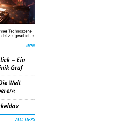
chner Technoszene
indet Zeitgeschichte
MEHR
lick – Ein
nik Graf
Die Welt
berer«
nkelda«
ALLE TIPPS