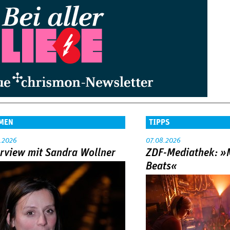
MEN
TIPPS
.2026
07.08.2026
erview mit Sandra Wollner
ZDF-Mediathek: 
Beats«