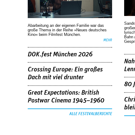
Sandr
Abarbeitung an der eigenen Familie war das
großen
große Thema in der Reihe »Neues deutsches
lyrisc
Kino« beim Filmfest München.
Bahn 
MEHR
Gespr
DOK.fest München 2026
Nah
Len
Crossing Europe: Ein großes
Dach mit viel drunter
80 
Great Expectations: British
Chr
Postwar Cinema 1945–1960
blei
ALLE FESTIVALBERICHTE