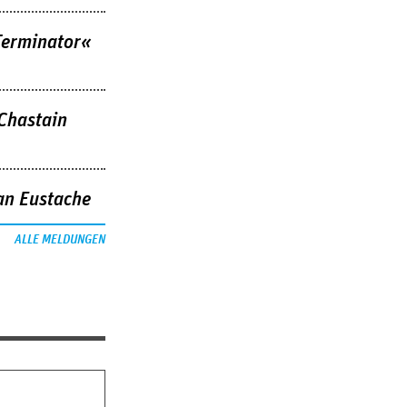
Terminator«
 Chastain
an Eustache
ALLE MELDUNGEN