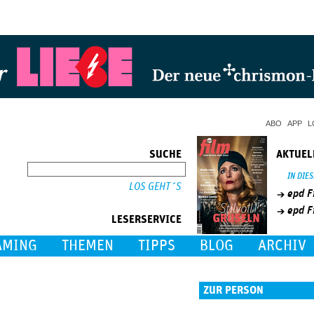
Jump to Navigation
ABO
APP
L
SUCHE
AKTUEL
SUCHE
IN DIE
epd F
epd F
LESERSERVICE
AMING
THEMEN
TIPPS
BLOG
ARCHIV
ZUR PERSON