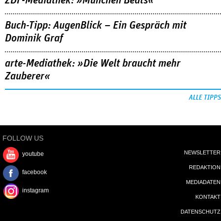
ZDF-Mediathek: »München Beats«
Buch-Tipp: AugenBlick – Ein Gespräch mit
Dominik Graf
arte-Mediathek: »Die Welt braucht mehr
Zauberer«
ALLE TIPPS
FOLLOW US
NEWSLETTER
youtube
REDAKTION
facebook
MEDIADATEN
instagram
KONTAKT
DATENSCHUTZ