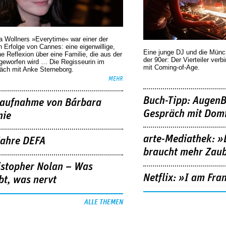
a Wollners »Everytime« war einer der
 Erfolge von Cannes: eine eigenwillige,
Eine junge DJ und die Mün
he Reflexion über eine ­Familie, die aus der
der 90er: Der Vierteiler verb
geworfen wird … Die Regisseurin im
mit Coming-of-Age.
äch mit Anke Sterneborg.
MEHR
Buch-Tipp: AugenB
aufnahme von Bárbara
Gespräch mit Domi
nie
arte-Mediathek: »
Jahre DEFA
braucht mehr Zau
istopher Nolan – Was
Netflix: »I am Fra
bt, was nervt
ALLE THEMEN