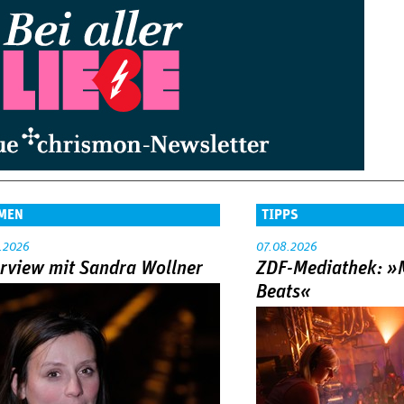
MEN
TIPPS
.2026
07.08.2026
erview mit Sandra Wollner
ZDF-Mediathek: 
Beats«