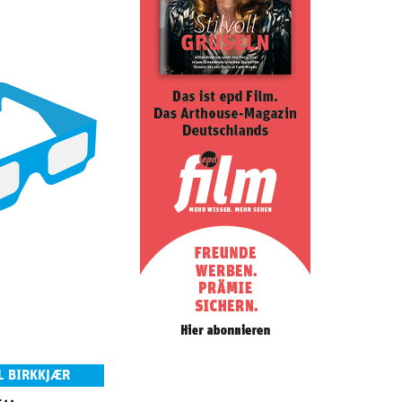
L BIRKKJÆR