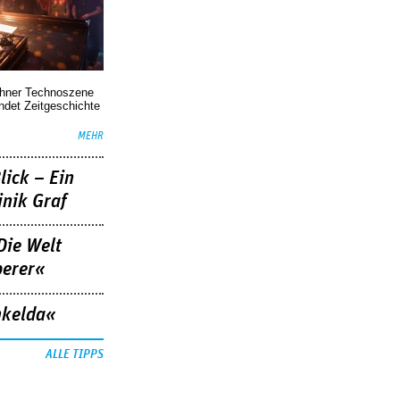
chner Technoszene
indet Zeitgeschichte
MEHR
lick – Ein
nik Graf
Die Welt
berer«
nkelda«
ALLE TIPPS