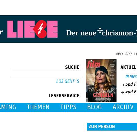
Jump to Navigation
ABO
APP
L
SUCHE
AKTUEL
SUCHE
IN DIE
epd F
epd F
LESERSERVICE
AMING
THEMEN
TIPPS
BLOG
ARCHIV
ZUR PERSON