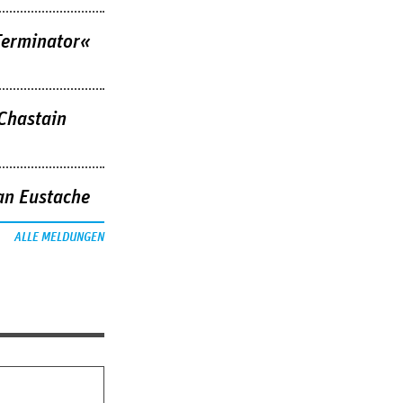
Terminator«
 Chastain
an Eustache
ALLE MELDUNGEN