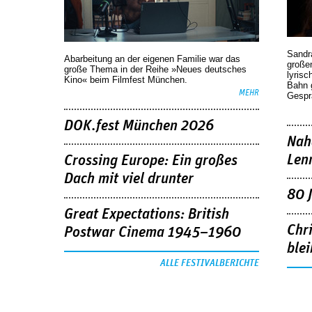
Sandr
Abarbeitung an der eigenen Familie war das
großen
große Thema in der Reihe »Neues deutsches
lyrisc
Kino« beim Filmfest München.
Bahn 
MEHR
Gespr
DOK.fest München 2026
Nah
Len
Crossing Europe: Ein großes
Dach mit viel drunter
80 
Great Expectations: British
Chr
Postwar Cinema 1945–1960
blei
ALLE FESTIVALBERICHTE