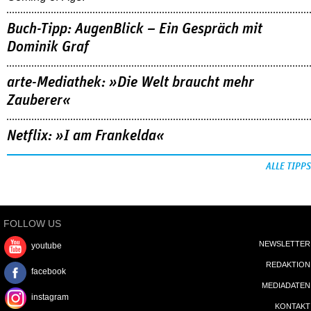
Buch-Tipp: AugenBlick – Ein Gespräch mit
Dominik Graf
arte-Mediathek: »Die Welt braucht mehr
Zauberer«
Netflix: »I am Frankelda«
ALLE TIPPS
FOLLOW US
NEWSLETTER
youtube
REDAKTION
facebook
MEDIADATEN
instagram
KONTAKT