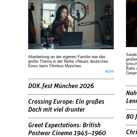
Sandr
Abarbeitung an der eigenen Familie war das
großen
große Thema in der Reihe »Neues deutsches
lyrisc
Kino« beim Filmfest München.
Bahn 
MEHR
Gespr
DOK.fest München 2026
Nah
Len
Crossing Europe: Ein großes
Dach mit viel drunter
80 
Great Expectations: British
Chr
Postwar Cinema 1945–1960