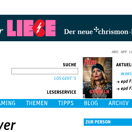
Jump to Navigation
ABO
APP
L
SUCHE
AKTUEL
SUCHE
IN DIE
epd F
epd F
LESERSERVICE
AMING
THEMEN
TIPPS
BLOG
ARCHIV
yer
ZUR PERSON