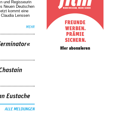
in und Regisseurin
des Neuen Deutschen
Jetzt kommt eine
. Claudia Lenssen
MEHR
Terminator«
 Chastain
an Eustache
ALLE MELDUNGEN