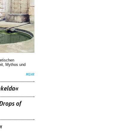
oetischen
eit, Mythos und
MEHR
nkelda«
Drops of
«