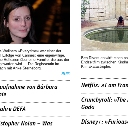
a Wollners »Everytime« war einer der
 Erfolge von Cannes: eine eigenwillige,
Ben Rivers entwirft einen p
he Reflexion über eine ­Familie, die aus der
Endzeitfilm zwischen Kindh
geworfen wird … Die Regisseurin im
Klimakatastrophe.
äch mit Anke Sterneborg.
MEHR
Netflix: »I am Fra
aufnahme von Bárbara
nie
Crunchyroll: »The 
God«
Jahre DEFA
Disney+: »Furious
istopher Nolan – Was