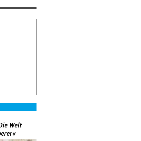
Die Welt
berer«