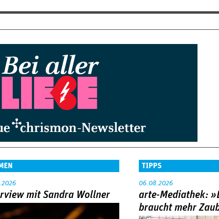
MEN
TIPPS
.2026
06.08.2026
erview mit Sandra Wollner
arte-Mediathek: »
braucht mehr Zau