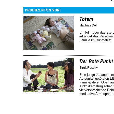
PRODUZENT/IN VON:
Totem
Matthias Dell
Ein Film über das Ste
erkundet das Verschwin
Familie im Ruhrgebiet
Der Rote Punkt
Birgit Roschy
Eine junge Japanerin re
Autounfall getöteten Elt
Familie, deren Oberhau
Trotz dramaturgischer 
vielversprechende Debü
meditative Atmosphäre