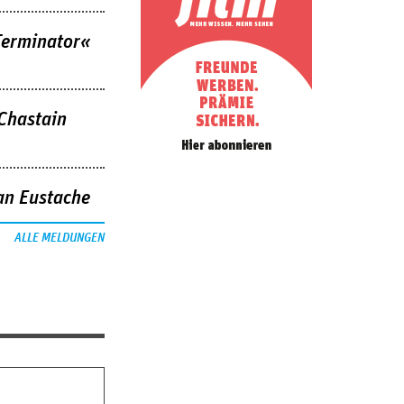
Terminator«
 Chastain
an Eustache
ALLE MELDUNGEN