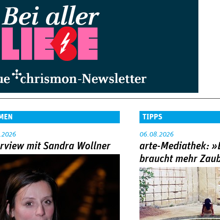
MEN
TIPPS
.2026
06.08.2026
erview mit Sandra Wollner
arte-Mediathek: »
braucht mehr Zau