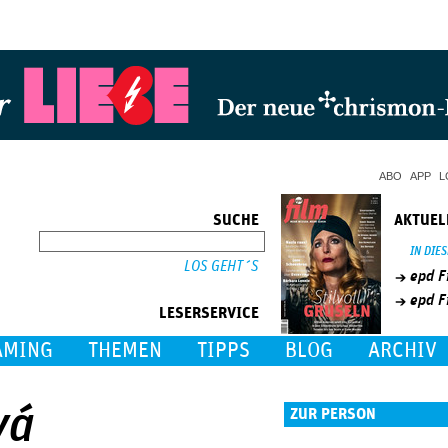
Jump to Navigation
ABO
APP
L
SUCHE
AKTUEL
SUCHE
IN DIE
epd F
epd F
LESERSERVICE
AMING
THEMEN
TIPPS
BLOG
ARCHIV
vá
ZUR PERSON