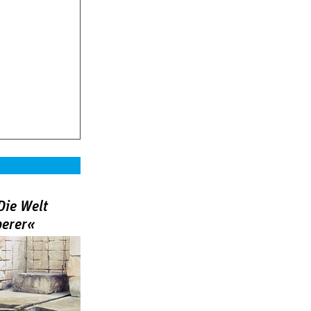
Die Welt
berer«