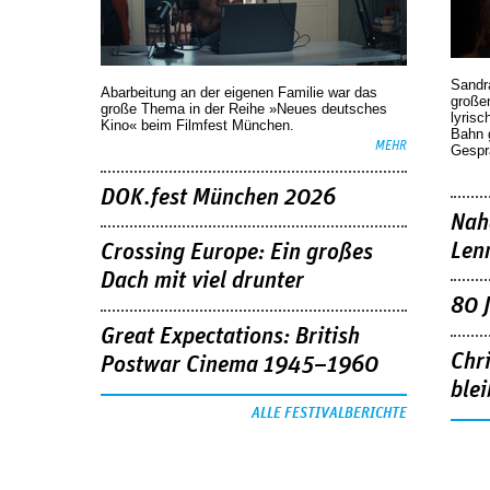
Sandr
Abarbeitung an der eigenen Familie war das
großen
große Thema in der Reihe »Neues deutsches
lyrisc
Kino« beim Filmfest München.
Bahn 
MEHR
Gespr
DOK.fest München 2026
Nah
Len
Crossing Europe: Ein großes
Dach mit viel drunter
80 
Great Expectations: British
Chr
Postwar Cinema 1945–1960
blei
ALLE FESTIVALBERICHTE