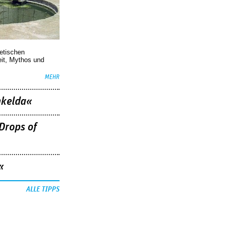
oetischen
eit, Mythos und
MEHR
nkelda«
Drops of
«
ALLE TIPPS