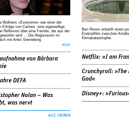
a Wollners »Everytime« war einer der
 Erfolge von Cannes: eine eigenwillige,
Ben Rivers entwirft einen p
he Reflexion über eine ­Familie, die aus der
Endzeitfilm zwischen Kindh
geworfen wird … Die Regisseurin im
Klimakatastrophe.
äch mit Anke Sterneborg.
MEHR
Netflix: »I am Fra
aufnahme von Bárbara
nie
Crunchyroll: »The 
God«
Jahre DEFA
Disney+: »Furious
istopher Nolan – Was
bt, was nervt
ALLE THEMEN