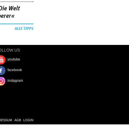
Die Welt
berer«
ALLE TIPPS
OLLOW US
youtube
facebook
instagram
RESSUM
AGB
LOGIN