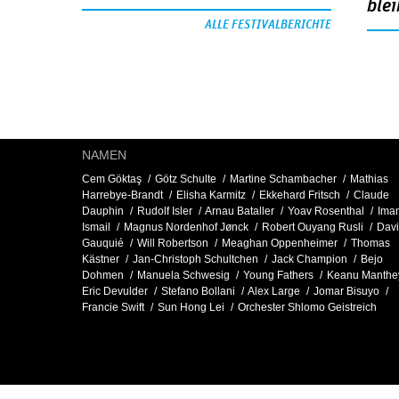
blei
ALLE FESTIVALBERICHTE
NAMEN
Cem Göktaş
Götz Schulte
Martine Schambacher
Mathias
Harrebye-Brandt
Elisha Karmitz
Ekkehard Fritsch
Claude
Dauphin
Rudolf Isler
Arnau Bataller
Yoav Rosenthal
Ima
Ismail
Magnus Nordenhof Jønck
Robert Ouyang Rusli
Dav
Gauquié
Will Robertson
Meaghan Oppenheimer
Thomas
Kästner
Jan-Christoph Schultchen
Jack Champion
Bejo
Dohmen
Manuela Schwesig
Young Fathers
Keanu Manthe
Eric Devulder
Stefano Bollani
Alex Large
Jomar Bisuyo
Francie Swift
Sun Hong Lei
Orchester Shlomo Geistreich