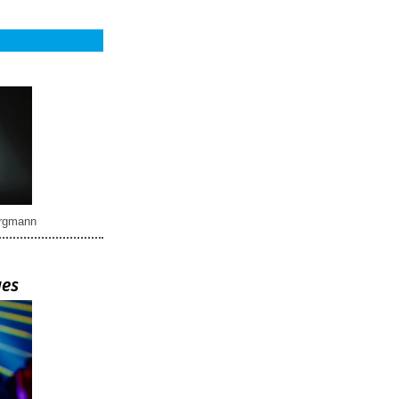
rgmann
ues