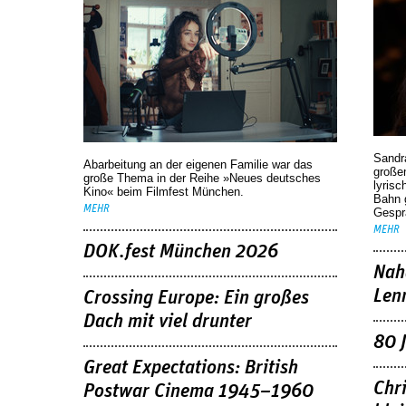
Sandr
Abarbeitung an der eigenen Familie war das
großen
große Thema in der Reihe »Neues deutsches
lyrisc
Kino« beim Filmfest München.
Bahn 
MEHR
Gespr
MEHR
DOK.fest München 2026
Nah
Len
Crossing Europe: Ein großes
Dach mit viel drunter
80 
Great Expectations: British
Chr
Postwar Cinema 1945–1960