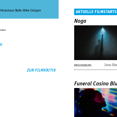
 Nickolaus
Sch:
Mike Gürgen
AKTUELLE FILMSTARTS
Noga
anden
EN
Jono Be
REGISSEUR:
ZUR FILMKRITIK
Funeral Casino Bl