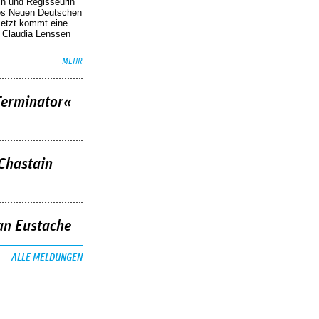
in und Regisseurin
des Neuen Deutschen
Jetzt kommt eine
. Claudia Lenssen
MEHR
Terminator«
 Chastain
an Eustache
ALLE MELDUNGEN