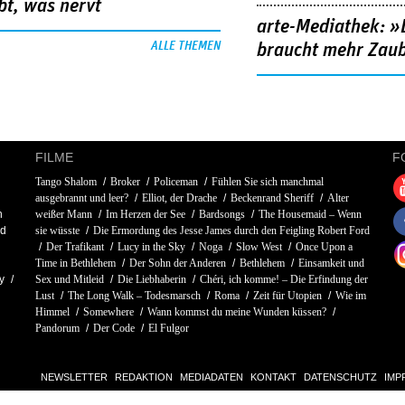
bt, was nervt
arte-Mediathek: »
ALLE THEMEN
braucht mehr Zau
FILME
F
Tango Shalom
Broker
Policeman
Fühlen Sie sich manchmal
ausgebrannt und leer?
Elliot, der Drache
Beckenrand Sheriff
Alter
n
weißer Mann
Im Herzen der See
Bardsongs
The Housemaid – Wenn
id
sie wüsste
Die Ermordung des Jesse James durch den Feigling Robert Ford
Der Trafikant
Lucy in the Sky
Noga
Slow West
Once Upon a
Time in Bethlehem
Der Sohn der Anderen
Bethlehem
Einsamkeit und
y
Sex und Mitleid
Die Liebhaberin
Chéri, ich komme! – Die Erfindung der
Lust
The Long Walk – Todesmarsch
Roma
Zeit für Utopien
Wie im
Himmel
Somewhere
Wann kommst du meine Wunden küssen?
Pandorum
Der Code
El Fulgor
NEWSLETTER
REDAKTION
MEDIADATEN
KONTAKT
DATENSCHUTZ
IMP