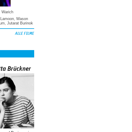
k Warich
 Lamoon
,
Wason
hum
,
Jutarat Burinok
ALLE FILME
tta Brückner