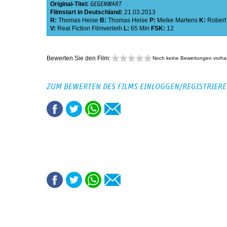
Original-Titel:
GEGENWART
Filmstart in Deutschland:
21.03.2013
R:
Thomas Heise
B:
Thomas Heise
P:
Meike Martens
K:
Robert
V:
Real Fiction Filmverleih
L:
65 Min
FSK:
12
Bewerten Sie den Film:
Noch keine Bewertungen vorh
ZUM BEWERTEN DES FILMS EINLOGGEN/REGISTRIER