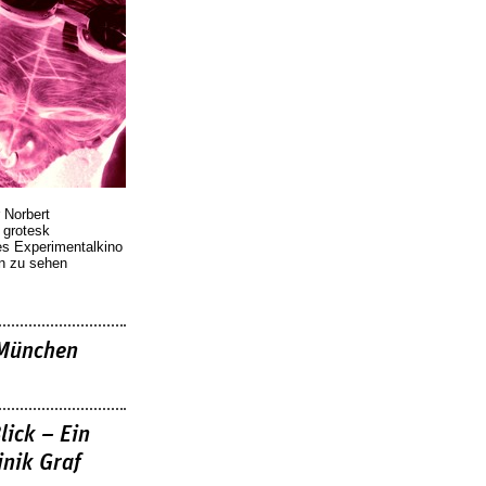
 Norbert
r grotesk
es Experimentalkino
en zu sehen
»München
lick – Ein
nik Graf