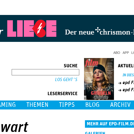
Jump to Navigation
ABO
APP
L
SUCHE
AKTUEL
SUCHE
IN DIE
epd F
epd F
LESERSERVICE
AMING
THEMEN
TIPPS
BLOG
ARCHIV
nwart
MEHR AUF EPD-FILM.D
GALERIEN