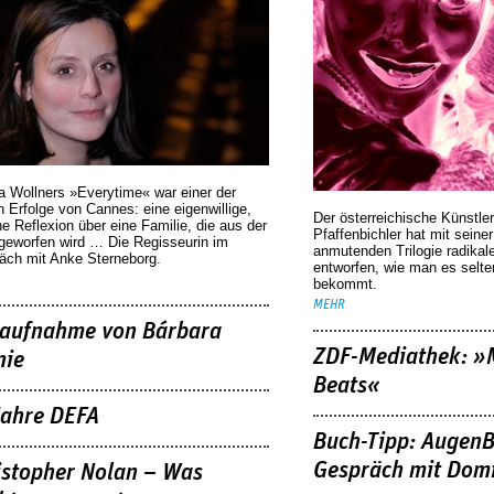
a Wollners »Everytime« war einer der
 Erfolge von Cannes: eine eigenwillige,
Der österreichische Künstler
he Reflexion über eine ­Familie, die aus der
Pfaffenbichler hat mit seine
geworfen wird … Die Regisseurin im
anmutenden Trilogie radikal
äch mit Anke Sterneborg.
entworfen, wie man es selt
bekommt.
MEHR
aufnahme von Bárbara
ZDF-Mediathek: 
nie
Beats«
Jahre DEFA
Buch-Tipp: AugenB
Gespräch mit Domi
istopher Nolan – Was