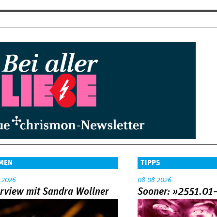
MEN
TIPPS
.2026
08.08.2026
erview mit Sandra Wollner
Sooner: »2551.01