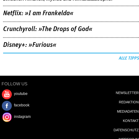
Netflix: »I am Frankelda«
Crunchyroll: »The Drops of God«
Disney+: »Furious«
ALLE TIPPS
FOLLOW US
NEWSLETTER
youtube
REDAKTION
facebook
MEDIADATEN
instagram
KONTAKT
DATENSCHUTZ