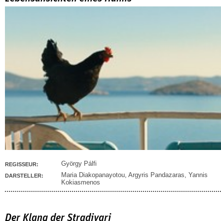
György Pálfi
REGISSEUR:
Maria Diakopanayotou
,
Argyris Pandazaras
,
Yannis
DARSTELLER:
Kokiasmenos
Der Klang der Stradivari