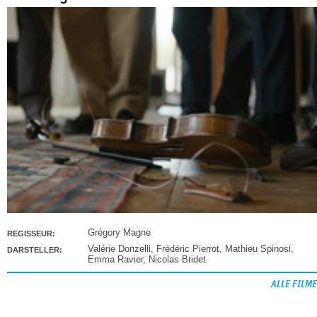
Grégory Magne
REGISSEUR:
Valérie Donzelli
,
Frédéric Pierrot
,
Mathieu Spinosi
,
DARSTELLER:
Emma Ravier
,
Nicolas Bridet
ALLE FILME