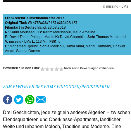
© missingFILMs
Frankreich
Deutschland
Katar
2017
Original-Titel:
EN ATTENDANT LES HIRONDELLES
Filmstart in Deutschland:
23.08.2018
R:
Karim Moussaoui
B:
Karim Moussaoui
,
Maud Ameline
P:
David Thion
,
Philippe Martin
K:
David Chambille
Sch:
Thomas Marchand
V:
missingFILMs
L:
113 Min
FSK:
6
D:
Mohamed Djouhri
,
Sonia Mekkiou
,
Hania Amar
,
Mehdi Ramdani
,
Chawki
Amari
,
Saadia Gacem
Bewerten Sie den Film:
Noch keine Bewertungen vorhanden
ZUM BEWERTEN DES FILMS EINLOGGEN/REGISTRIEREN
Drei Geschichten, jede zeigt ein anderes Algerien – zwischen
Elendsquartieren und Oberklasse-Apartments, ländlicher
Weite und urbanem Moloch, Tradition und Moderne. Eine