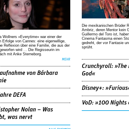
Die mexikanischen Brüder R
Ambriz, deren Mentor kein G
Guillermo del Toro ist, habe
a Wollners »Everytime« war einer der
Cinema Fantasma einen Sto
 Erfolge von Cannes: eine eigenwillige,
gedreht, der vor Fantasie un
he Reflexion über eine ­Familie, die aus der
sprüht.
geworfen wird … Die Regisseurin im
äch mit Anke Sterneborg.
MEHR
Crunchyroll: »The 
aufnahme von Bárbara
God«
nie
Disney+: »Furious
Jahre DEFA
VoD: »100 Nights 
istopher Nolan – Was
bt, was nervt