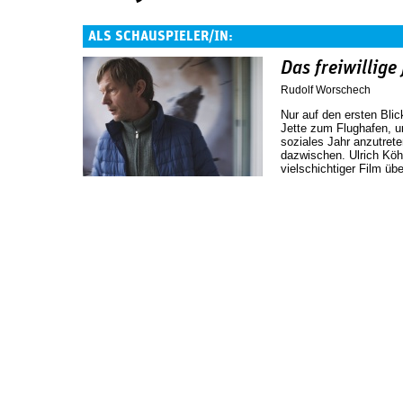
ALS SCHAUSPIELER/IN:
Das freiwillige 
Rudolf Worschech
Nur auf den ersten Blickt
Jette zum Flughafen, um
soziales Jahr anzutret
dazwischen. Ulrich Köh
vielschichtiger Film übe