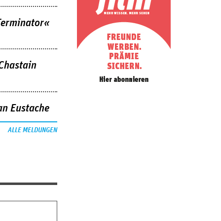
Terminator«
 Chastain
an Eustache
ALLE MELDUNGEN