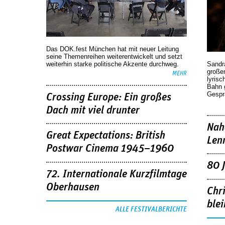
Das DOK.fest München hat mit neuer Leitung
seine Themenreihen weiterentwickelt und setzt
weiterhin starke politische Akzente durchweg.
Sandr
großen
MEHR
lyrisc
Bahn 
Gespr
Crossing Europe: Ein großes
Dach mit viel drunter
Nah
Great Expectations: British
Len
Postwar Cinema 1945–1960
80 
72. Internationale Kurzfilmtage
Oberhausen
Chr
blei
ALLE FESTIVALBERICHTE