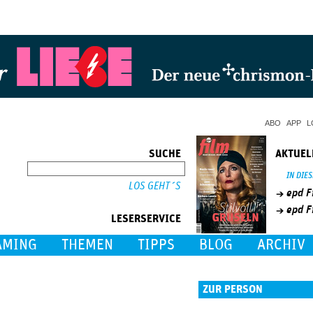
Jump to Navigation
ABO
APP
L
SUCHE
AKTUEL
SUCHE
IN DIE
epd F
epd F
LESERSERVICE
AMING
THEMEN
TIPPS
BLOG
ARCHIV
ZUR PERSON