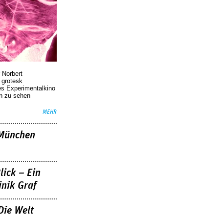
 Norbert
r grotesk
es Experimentalkino
en zu sehen
MEHR
»München
lick – Ein
nik Graf
Die Welt