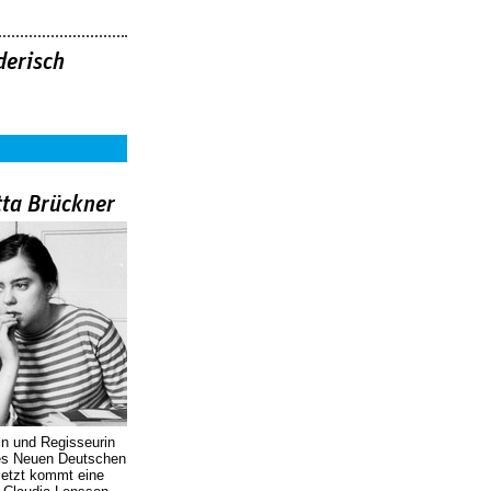
derisch
tta Brückner
in und Regisseurin
des Neuen Deutschen
Jetzt kommt eine