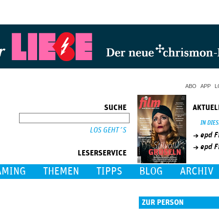
Jump to Navigation
ABO
APP
L
SUCHE
AKTUEL
SUCHE
IN DIE
epd F
epd F
LESERSERVICE
AMING
THEMEN
TIPPS
BLOG
ARCHIV
ZUR PERSON