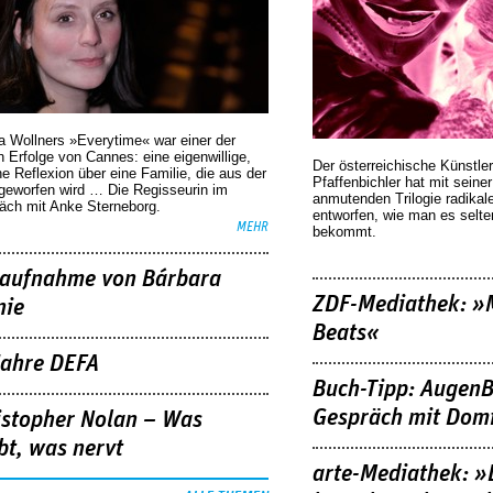
a Wollners »Everytime« war einer der
 Erfolge von Cannes: eine eigenwillige,
Der österreichische Künstler
he Reflexion über eine ­Familie, die aus der
Pfaffenbichler hat mit seine
geworfen wird … Die Regisseurin im
anmutenden Trilogie radikal
äch mit Anke Sterneborg.
entworfen, wie man es selt
MEHR
bekommt.
aufnahme von Bárbara
ZDF-Mediathek: 
nie
Beats«
Jahre DEFA
Buch-Tipp: AugenB
Gespräch mit Domi
istopher Nolan – Was
bt, was nervt
arte-Mediathek: »