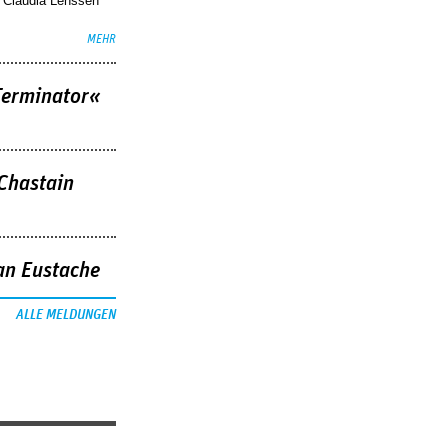
. Claudia Lenssen
MEHR
Terminator«
 Chastain
an Eustache
ALLE MELDUNGEN