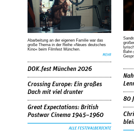
Sandr
Abarbeitung an der eigenen Familie war das
großen
große Thema in der Reihe »Neues deutsches
lyrisc
Kino« beim Filmfest München.
Bahn 
MEHR
Gespr
DOK.fest München 2026
Nah
Len
Crossing Europe: Ein großes
Dach mit viel drunter
80 
Great Expectations: British
Chr
Postwar Cinema 1945–1960
blei
ALLE FESTIVALBERICHTE