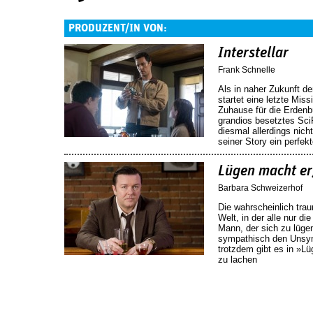
PRODUZENT/IN VON:
Interstellar
Frank Schnelle
Als in naher Zukunft d
startet eine letzte Mis
Zuhause für die Erdenb
grandios besetztes Sci
diesmal allerdings nicht
seiner Story ein perf
Lügen macht er
Barbara Schweizerhof
Die wahrscheinlich trau
Welt, in der alle nur d
Mann, der sich zu lügen
sympathisch den Unsym
trotzdem gibt es in »L
zu lachen