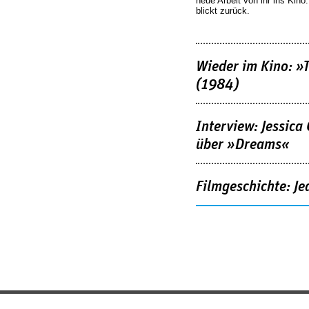
neue Arbeit von ihr ins Kino
blickt zurück.
Wieder im Kino: »
(1984)
Interview: Jessica
über »Dreams«
Filmgeschichte: Je