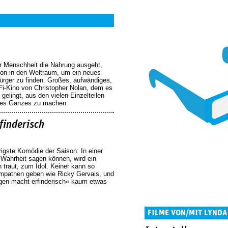
er Menschheit die Nahrung ausgeht,
sion in den Weltraum, um ein neues
ürger zu finden. Großes, aufwändiges,
Fi-Kino von Christopher Nolan, dem es
 gelingt, aus den vielen Einzelteilen
ektes Ganzes zu machen
finderisch
rigste Komödie der Saison: In einer
ie Wahrheit sagen können, wird ein
 traut, zum Idol. Keiner kann so
pathen geben wie Ricky Gervais, und
ügen macht erfinderisch« kaum etwas
FILME VON/MIT LYNDA