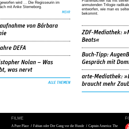
Pfaffenbichler hat mit seine
geworfen wird … Die Regisseurin im
anmutenden Trilogie radikal
äch mit Anke Sterneborg.
entworfen, wie man es selt
MEHR
bekommt.
aufnahme von Bárbara
ZDF-Mediathek: 
nie
Beats«
Jahre DEFA
Buch-Tipp: AugenB
Gespräch mit Domi
istopher Nolan – Was
bt, was nervt
arte-Mediathek: »
ALLE THEMEN
braucht mehr Zau
FILME
F
A Pure Place
Fabian oder Der Gang vor die Hunde
Captain America: The