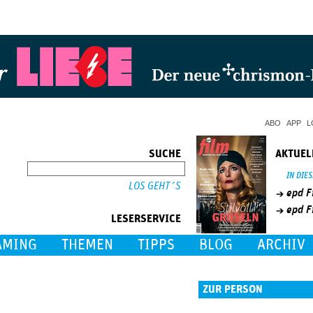
Jump to Navigation
ABO
APP
L
SUCHE
AKTUEL
SUCHE
IN DIE
epd F
epd F
LESERSERVICE
AMING
THEMEN
TIPPS
BLOG
ARCHIV
ZUR PERSON