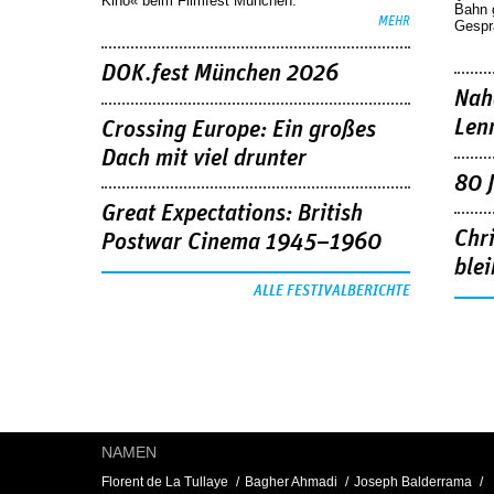
Kino« beim Filmfest München.
Bahn 
MEHR
Gespr
DOK.fest München 2026
Nah
Len
Crossing Europe: Ein großes
Dach mit viel drunter
80 
Great Expectations: British
Chr
Postwar Cinema 1945–1960
blei
ALLE FESTIVALBERICHTE
NAMEN
Florent de La Tullaye
Bagher Ahmadi
Joseph Balderrama