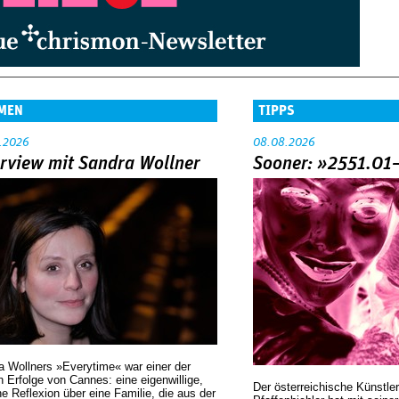
MEN
TIPPS
.2026
08.08.2026
erview mit Sandra Wollner
Sooner: »2551.01
a Wollners »Everytime« war einer der
 Erfolge von Cannes: eine eigenwillige,
Der österreichische Künstler
he Reflexion über eine ­Familie, die aus der