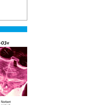
–03«
 Norbert