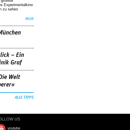
r grotesk
es Experimentalkino
en zu sehen
MEHR
»München
lick – Ein
nik Graf
Die Welt
berer«
ALLE TIPPS
OLLOW US
youtube