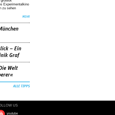
r grotesk
es Experimentalkino
en zu sehen
MEHR
»München
lick – Ein
nik Graf
Die Welt
berer«
ALLE TIPPS
OLLOW US
youtube