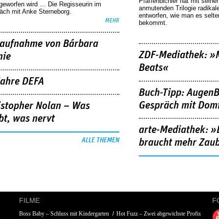
Pfaffenbichler hat mit seine
geworfen wird … Die Regisseurin im
anmutenden Trilogie radikal
äch mit Anke Sterneborg.
entworfen, wie man es selt
MEHR
bekommt.
aufnahme von Bárbara
ZDF-Mediathek: 
nie
Beats«
Jahre DEFA
Buch-Tipp: AugenB
Gespräch mit Domi
istopher Nolan – Was
bt, was nervt
arte-Mediathek: »
ALLE THEMEN
braucht mehr Zau
FILME
F
Boss Baby – Schluss mit Kindergarten
Hot Fuzz – Zwei abgewichste Profis