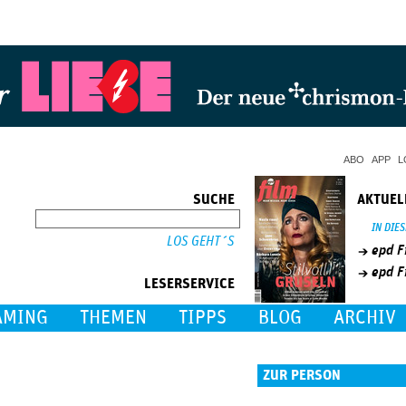
Jump to Navigation
ABO
APP
L
SUCHE
AKTUEL
SUCHE
IN DIE
epd F
epd F
LESERSERVICE
AMING
THEMEN
TIPPS
BLOG
ARCHIV
ZUR PERSON