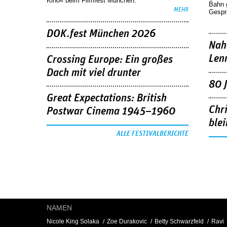
Kino« beim Filmfest München.
Bahn 
MEHR
Gespr
DOK.fest München 2026
Nah
Len
Crossing Europe: Ein großes
Dach mit viel drunter
80 
Great Expectations: British
Chr
Postwar Cinema 1945–1960
blei
ALLE FESTIVALBERICHTE
NAMEN
Nicole King Solaka
Zoe Durakovic
Betty Schwarzfeld
Ravi