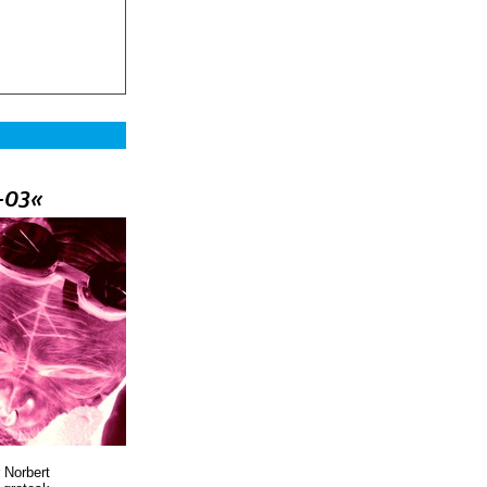
–03«
 Norbert