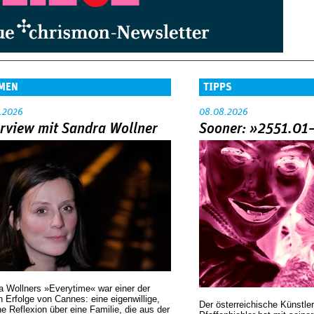
MEN
TIPPS
.2026
08.08.2026
erview mit Sandra Wollner
Sooner: »2551.01
a Wollners »Everytime« war einer der
 Erfolge von Cannes: eine eigenwillige,
Der österreichische Künstler
he Reflexion über eine ­Familie, die aus der