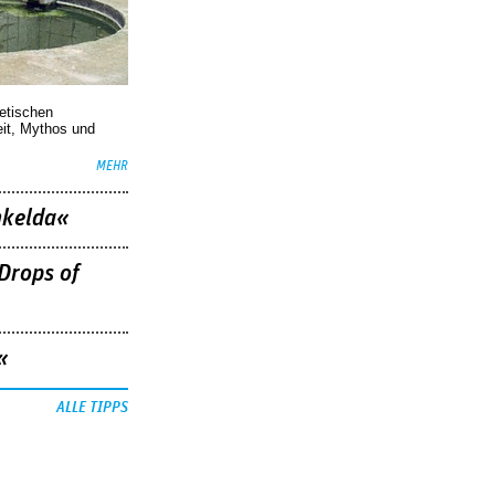
oetischen
eit, Mythos und
MEHR
nkelda«
Drops of
«
ALLE TIPPS