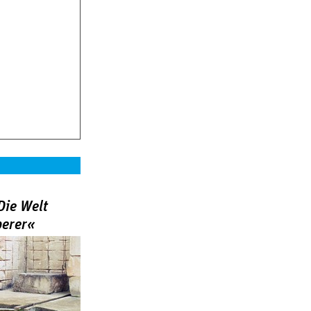
Die Welt
berer«