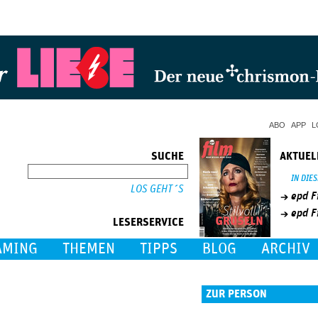
Jump to Navigation
ABO
APP
L
SUCHE
AKTUEL
SUCHE
IN DIE
epd F
epd F
LESERSERVICE
AMING
THEMEN
TIPPS
BLOG
ARCHIV
ZUR PERSON