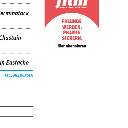
Terminator«
 Chastain
an Eustache
ALLE MELDUNGEN