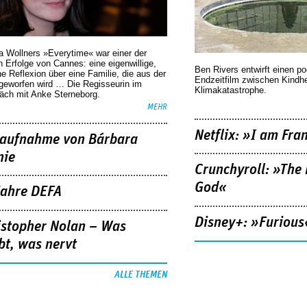
a Wollners »Everytime« war einer der
 Erfolge von Cannes: eine eigenwillige,
Ben Rivers entwirft einen p
he Reflexion über eine ­Familie, die aus der
Endzeitfilm zwischen Kindh
geworfen wird … Die Regisseurin im
Klimakatastrophe.
äch mit Anke Sterneborg.
MEHR
Netflix: »I am Fra
aufnahme von Bárbara
nie
Crunchyroll: »The 
God«
Jahre DEFA
Disney+: »Furious
istopher Nolan – Was
bt, was nervt
ALLE THEMEN