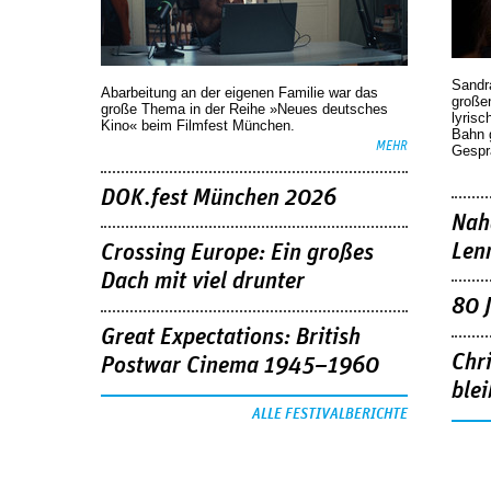
Sandr
Abarbeitung an der eigenen Familie war das
großen
große Thema in der Reihe »Neues deutsches
lyrisc
Kino« beim Filmfest München.
Bahn 
MEHR
Gespr
DOK.fest München 2026
Nah
Len
Crossing Europe: Ein großes
Dach mit viel drunter
80 
Great Expectations: British
Chr
Postwar Cinema 1945–1960
blei
ALLE FESTIVALBERICHTE