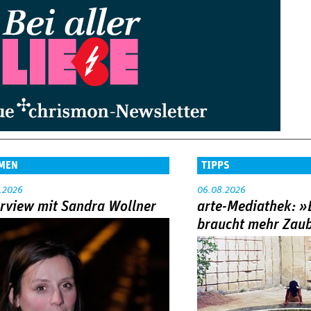
MEN
TIPPS
.2026
06.08.2026
erview mit Sandra Wollner
arte-Mediathek: »
braucht mehr Zau