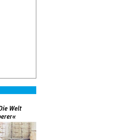
Die Welt
berer«