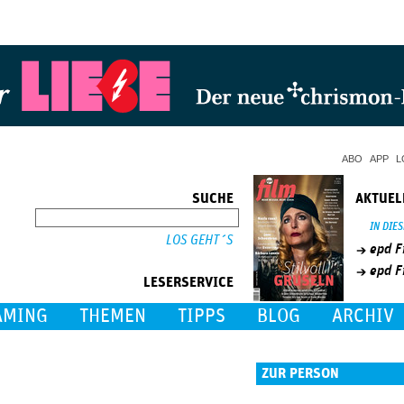
Jump to Navigation
ABO
APP
L
SUCHE
AKTUEL
SUCHE
IN DIE
epd F
epd F
LESERSERVICE
AMING
THEMEN
TIPPS
BLOG
ARCHIV
ZUR PERSON