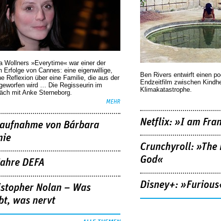
a Wollners »Everytime« war einer der
 Erfolge von Cannes: eine eigenwillige,
Ben Rivers entwirft einen p
he Reflexion über eine ­Familie, die aus der
Endzeitfilm zwischen Kindh
geworfen wird … Die Regisseurin im
Klimakatastrophe.
äch mit Anke Sterneborg.
MEHR
Netflix: »I am Fra
aufnahme von Bárbara
nie
Crunchyroll: »The 
God«
Jahre DEFA
Disney+: »Furious
istopher Nolan – Was
bt, was nervt