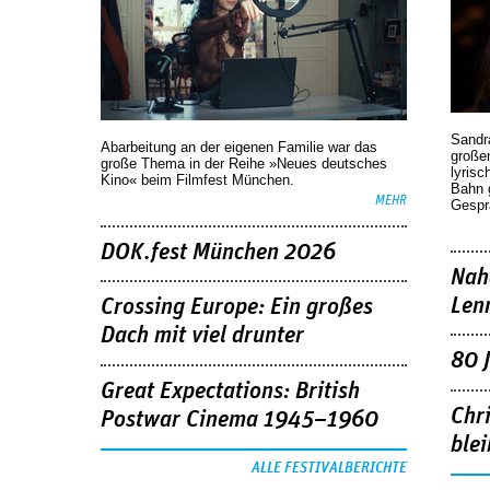
Sandr
Abarbeitung an der eigenen Familie war das
großen
große Thema in der Reihe »Neues deutsches
lyrisc
Kino« beim Filmfest München.
Bahn 
MEHR
Gespr
DOK.fest München 2026
Nah
Len
Crossing Europe: Ein großes
Dach mit viel drunter
80 
Great Expectations: British
Chr
Postwar Cinema 1945–1960
blei
ALLE FESTIVALBERICHTE