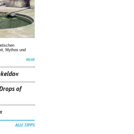
oetischen
eit, Mythos und
MEHR
nkelda«
Drops of
«
ALLE TIPPS