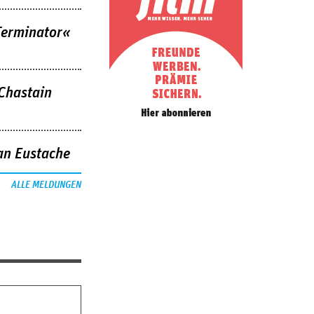
Terminator«
 Chastain
an Eustache
ALLE MELDUNGEN