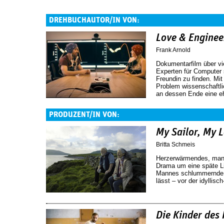
DREHBUCHAUTOR/IN VON:
Love & Enginee
Frank Arnold
Dokumentarfilm über vie
Experten für Computer 
Freundin zu finden. Mit
Problem wissenschaftli
an dessen Ende eine eh
PRODUZENT/IN VON:
My Sailor, My 
Britta Schmeis
Herzerwärmendes, man
Drama um eine späte Lie
Mannes schlummernde T
lässt – vor der idyllisc
Die Kinder des 