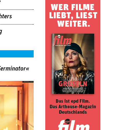
e
hters
g
Terminator«