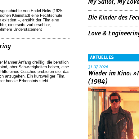
My Sailor, My Lov
ensgeschichte von Endel Nelis (1925–
nischen Kleinstadt eine Fechtschule
Die Kinder des Fec
 existiert –, erzählt der Film eine
te, einerseits vorhersehbar,
nehmem Understatement
Love & Engineerin
ring
AKTUELLES
r Männer Anfang dreißig, die beruflich
sind, aber Schwierigkeiten haben, eine
31.07.2026
 Hilfe eines Coaches probieren sie, das
Wieder im Kino: »
ch anzugehen. Ein kurzweiliger Film,
(1984)
er banale Erkenntnis steht