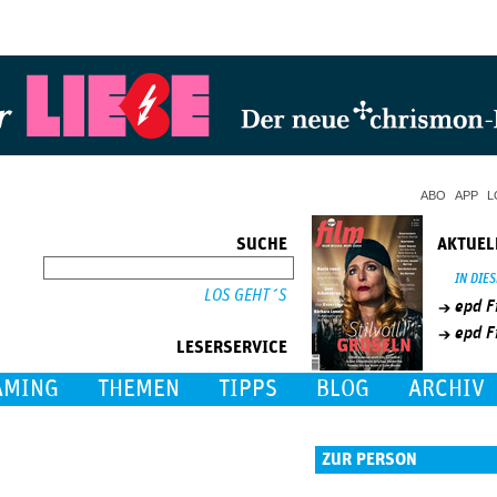
Jump to Navigation
ABO
APP
L
SUCHE
AKTUEL
SUCHE
IN DIE
epd F
epd F
LESERSERVICE
AMING
THEMEN
TIPPS
BLOG
ARCHIV
ZUR PERSON