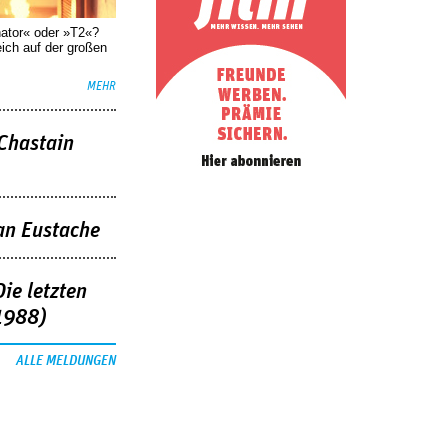
nator« oder »T2«?
eich auf der großen
MEHR
 Chastain
an Eustache
ie letzten
1988)
ALLE MELDUNGEN