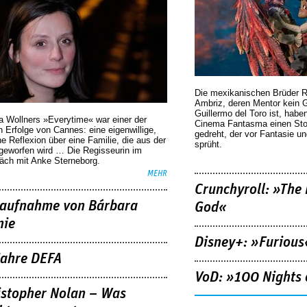
Die mexikanischen Brüder R
Ambriz, deren Mentor kein G
Guillermo del Toro ist, habe
a Wollners »Everytime« war einer der
Cinema Fantasma einen Sto
 Erfolge von Cannes: eine eigenwillige,
gedreht, der vor Fantasie un
he Reflexion über eine ­Familie, die aus der
sprüht.
geworfen wird … Die Regisseurin im
äch mit Anke Sterneborg.
MEHR
Crunchyroll: »The 
aufnahme von Bárbara
God«
nie
Disney+: »Furious
Jahre DEFA
VoD: »100 Nights 
istopher Nolan – Was